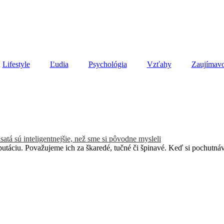
Lifestyle
Ľudia
Psychológia
Vzťahy
Zaujímavo
satá sú inteligentnejšie, než sme si pôvodne mysleli
utáciu. Považujeme ich za škaredé, tučné či špinavé. Keď si pochutnáv