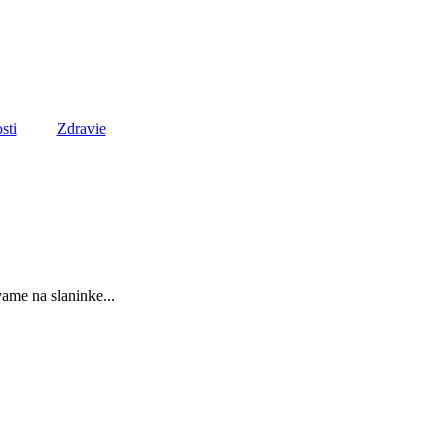
sti
Zdravie
ame na slaninke...