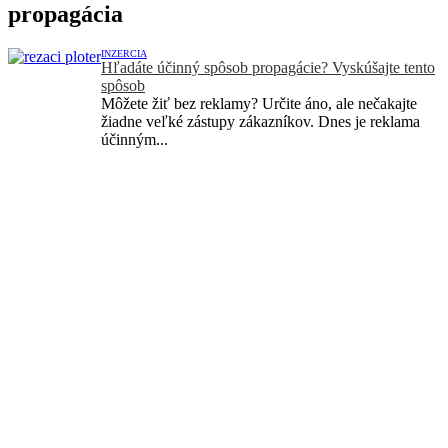
propagácia
INZERCIA
Hľadáte účinný spôsob propagácie? Vyskúšajte tento
spôsob
Môžete žiť bez reklamy? Určite áno, ale nečakajte
žiadne veľké zástupy zákazníkov. Dnes je reklama
účinným...