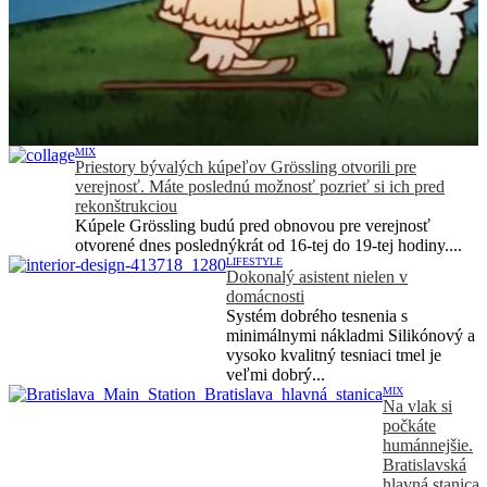
MIX
Priestory bývalých kúpeľov Grössling otvorili pre
verejnosť. Máte poslednú možnosť pozrieť si ich pred
rekonštrukciou
Kúpele Grössling budú pred obnovou pre verejnosť
otvorené dnes poslednýkrát od 16-tej do 19-tej hodiny....
LIFESTYLE
Dokonalý asistent nielen v
domácnosti
Systém dobrého tesnenia s
minimálnymi nákladmi Silikónový a
vysoko kvalitný tesniaci tmel je
veľmi dobrý...
MIX
Na vlak si
počkáte
humánnejšie.
Bratislavská
hlavná stanica