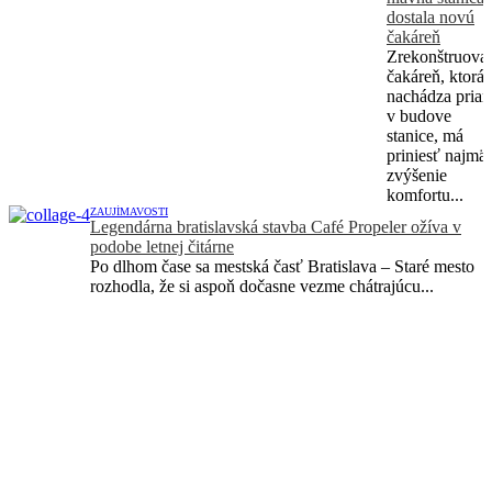
dostala novú
čakáreň
Zrekonštruova
čakáreň, ktorá 
nachádza pria
v budove
stanice, má
priniesť najmä
zvýšenie
komfortu...
ZAUJÍMAVOSTI
Legendárna bratislavská stavba Café Propeler ožíva v
podobe letnej čitárne
Po dlhom čase sa mestská časť Bratislava – Staré mesto
rozhodla, že si aspoň dočasne vezme chátrajúcu...