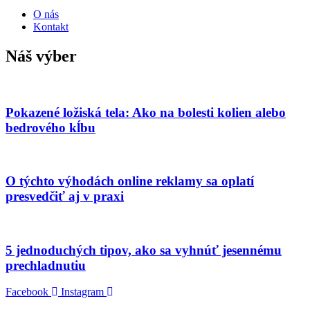
O nás
Kontakt
Náš výber
Pokazené ložiská tela: Ako na bolesti kolien alebo
bedrového kĺbu
O týchto výhodách online reklamy sa oplatí
presvedčiť aj v praxi
5 jednoduchých tipov, ako sa vyhnúť jesennému
prechladnutiu
Facebook
Instagram