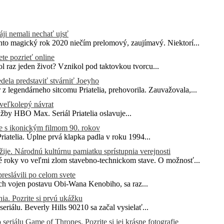
áji nemali nechať ujsť
nto magický rok 2020 niečím prelomový, zaujímavý. Niektorí...
te pozrieť online
 raz jeden život? Vznikol pod taktovkou tvorcu...
edela predstaviť stvárniť Joeyho
 legendárneho sitcomu Priatelia, prehovorila. Zauvažovala,...
 veľkolepý návrat
lužby HBO Max. Seriál Priatelia oslavuje...
enie s ikonickým filmom 90. rokov
riatelia. Úplne prvá klapka padla v roku 1994...
e. Národnú kultúrnu pamiatku sprístupnia verejnosti
hé roky vo veľmi zlom stavebno-technickom stave. O možnosť...
preslávili po celom svete
ych vojen postavu Obi-Wana Kenobiho, sa raz...
ia. Pozrite si prvú ukážku
eriálu. Beverly Hills 90210 sa začal vysielať...
eriálu Game of Thrones. Pozrite si jej krásne fotografie