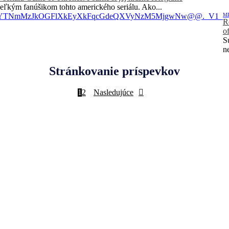
veľkým fanúšikom tohto amerického seriálu. Ako...
M
R
o
S
n
Stránkovanie príspevkov
1
2
Nasledujúce