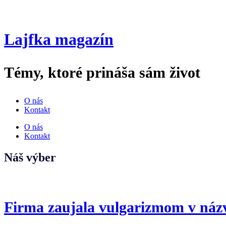
Lajfka magazín
Témy, ktoré prináša sám život
O nás
Kontakt
O nás
Kontakt
Náš výber
Firma zaujala vulgarizmom v názv