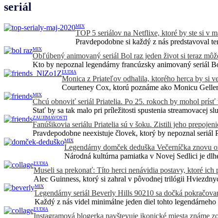
seriál
MIX
TOP 5 seriálov na Netflixe, ktoré by ste si v m
Pravdepodobne si každý z nás predstavoval te
MIX
Obľúbený animovaný seriál Bol raz jeden život si teraz môže
Kto by nepoznal legendárny francúzsky animovaný seriál Bol
ĽUDIA
Monica z Priateľov odhalila, ktorého herca by si v
Courteney Cox, ktorú poznáme ako Monicu Geller z
MIX
Chcú obnoviť seriál Priatelia. Po 25. rokoch by mohol prísť
Stať by sa tak malo pri príležitosti spustenia streamovacej s
ZAUJÍMAVOSTI
Fanúšikovia seriálu Priatelia sú v šoku. Zistili jeho prepoj
Pravdepodobne neexistuje človek, ktorý by nepoznal seriál P
MIX
Legendárny domček deduška Večerníčka znovu ožij
Národná kultúrna pamiatka v Novej Sedlici je dl
ĽUDIA
Museli sa prekonať: Títo herci nenávidia postavy, ktoré ich 
Alec Guinness, ktorý si zahral v pôvodnej trilógii Hviezdn
MIX
Legendárny seriál Beverly Hills 90210 sa dočká pokračovan
Každý z nás videl minimálne jeden diel tohto legendárneho s
ĽUDIA
Instagramová blogerka navštevuje ikonické miesta známe zo s