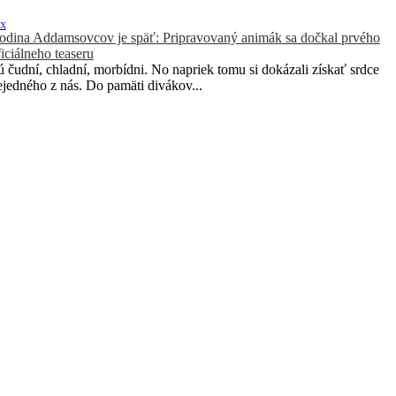
IX
odina Addamsovcov je späť: Pripravovaný animák sa dočkal prvého
ficiálneho teaseru
ú čudní, chladní, morbídni. No napriek tomu si dokázali získať srdce
ejedného z nás. Do pamäti divákov...