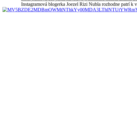
Instagramová blogerka Joezel Rizi Nubla rozhodne patrí k 