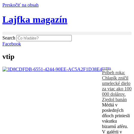
Preskočiť na obsah
Lajfka magazín
Search
Facebook
vtip
ĽUDIA
Príbeh roka:
Chlapík zničil
umelecké dielo
za viac ako 100
000 dolárov.
Zjedol banán
Médiá v
posledných
dňoch priniesli
vskutku
bizarnú aféru.
V galérii v