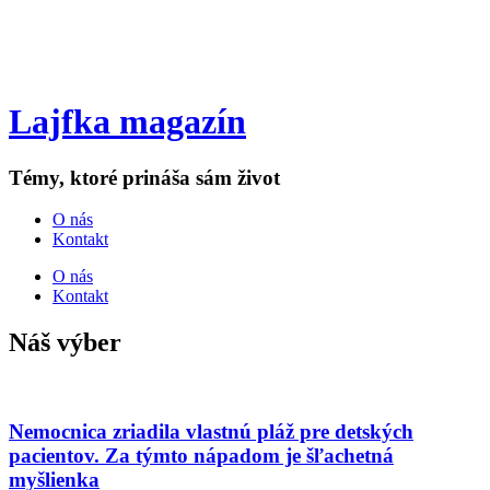
Lajfka magazín
Témy, ktoré prináša sám život
O nás
Kontakt
O nás
Kontakt
Náš výber
Nemocnica zriadila vlastnú pláž pre detských
pacientov. Za týmto nápadom je šľachetná
myšlienka