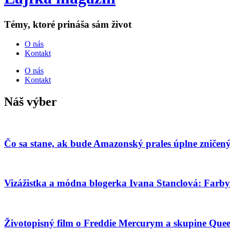
Témy, ktoré prináša sám život
O nás
Kontakt
O nás
Kontakt
Náš výber
Čo sa stane, ak bude Amazonský prales úplne zničený
Vizážistka a módna blogerka Ivana Stanclová: Farby
Životopisný film o Freddie Mercurym a skupine Queen j