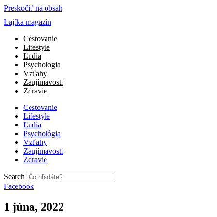
Preskočiť na obsah
Lajfka magazín
Cestovanie
Lifestyle
Ľudia
Psychológia
Vzťahy
Zaujímavosti
Zdravie
Cestovanie
Lifestyle
Ľudia
Psychológia
Vzťahy
Zaujímavosti
Zdravie
Search
Facebook
1 júna, 2022