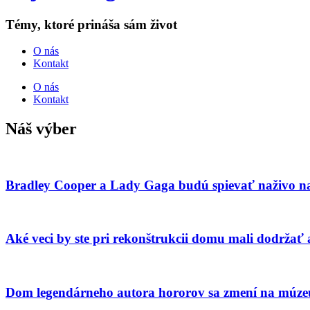
Témy, ktoré prináša sám život
O nás
Kontakt
O nás
Kontakt
Náš výber
Bradley Cooper a Lady Gaga budú spievať naživo n
Aké veci by ste pri rekonštrukcii domu mali dodržať 
Dom legendárneho autora hororov sa zmení na múze