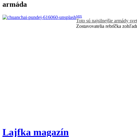
armáda
MIX
Toto sú najsilnejšie armády sve
Zostavovatelia rebríčka zohľadn
Lajfka magazín