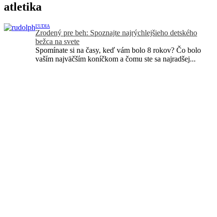
atletika
ĽUDIA
Zrodený pre beh: Spoznajte najrýchlejšieho detského
bežca na svete
Spomínate si na časy, keď vám bolo 8 rokov? Čo bolo
vaším najväčším koníčkom a čomu ste sa najradšej...