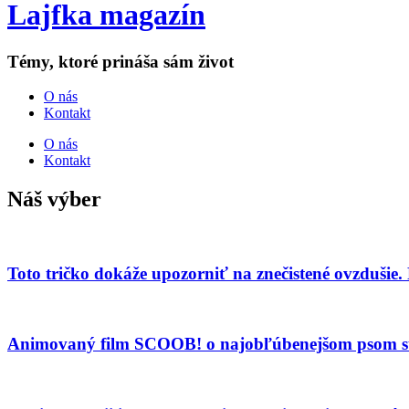
Lajfka magazín
Témy, ktoré prináša sám život
O nás
Kontakt
O nás
Kontakt
Náš výber
Toto tričko dokáže upozorniť na znečistené ovzdušie
Animovaný film SCOOB! o najobľúbenejšom psom st