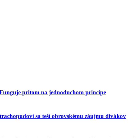
. Funguje pritom na jednoduchom princípe
rachopudovi sa teší obrovskému záujmu divákov