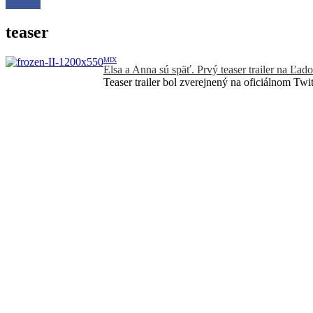
teaser
MIX
Elsa a Anna sú späť. Prvý teaser trailer na Ľad
Teaser trailer bol zverejnený na oficiálnom Twit