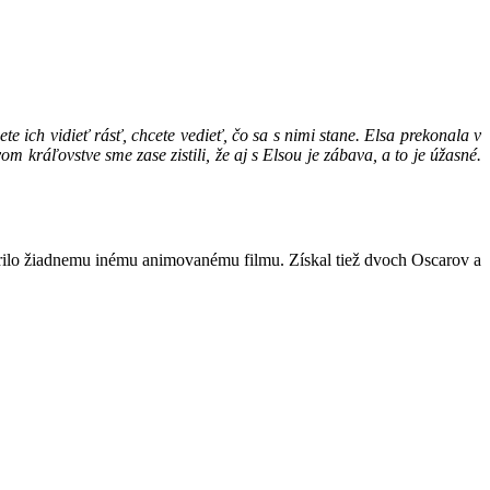
e ich vidieť rásť, chcete vedieť, čo sa s nimi stane. Elsa prekonala v
 kráľovstve sme zase zistili, že aj s Elsou je zábava, a to je úžasné.
rilo žiadnemu inému animovanému filmu. Získal tiež dvoch Oscarov a