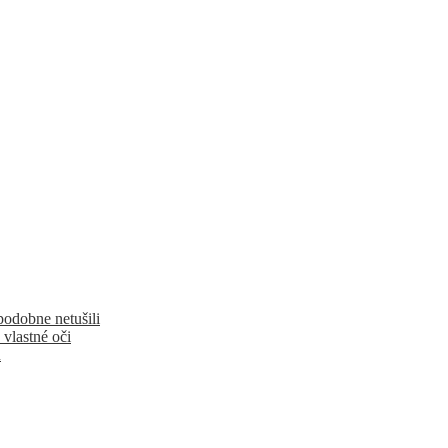
podobne netušili
 vlastné oči
u