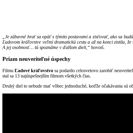
„Je zábavné hrať sa opäť s týmito postavami a zisťovať, ako sa budú ď
Ľadovom kráľovstve veľmi dramatickú cestu a až na konci zistila, že s
A jej osobnosť… tú spoznáme v ďalšom dieli,“
hovorí.
Priam neuveriteľné úspechy
Filmu
Ľadové kráľovstvo
sa podarilo celosvetovo zarobiť neuverit
stal sa 13 najúspešnejším filmom všetkých čias.
Druhý diel to nebude mať vôbec jednoduché, keďže očakávania sú ob