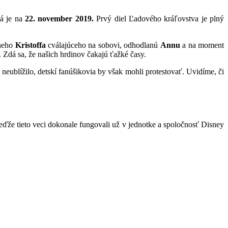
ná je na
22. november 2019.
Prvý diel Ľadového kráľovstva je plný
žneho
Kristoffa
cválajúceho na sobovi, odhodlanú
Annu
a na moment
 Zdá sa, že našich hrdinov čakajú ťažké časy.
eublížilo, detskí fanúšikovia by však mohli protestovať. Uvidíme, či
ďže tieto veci dokonale fungovali už v jednotke a spoločnosť Disney