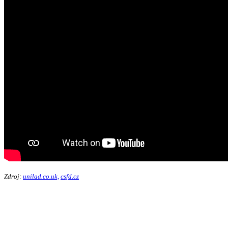
Zdroj:
unilad.co.uk,
csfd.cz