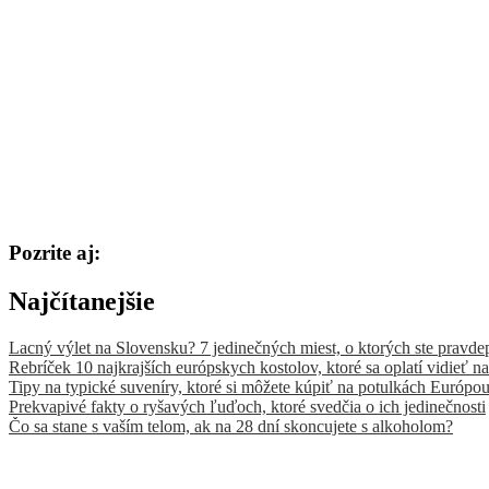
Pozrite aj:
Najčítanejšie
Lacný výlet na Slovensku? 7 jedinečných miest, o ktorých ste pravde
Rebríček 10 najkrajších európskych kostolov, ktoré sa oplatí vidieť na
Tipy na typické suveníry, ktoré si môžete kúpiť na potulkách Európo
Prekvapivé fakty o ryšavých ľuďoch, ktoré svedčia o ich jedinečnosti
Čo sa stane s vaším telom, ak na 28 dní skoncujete s alkoholom?