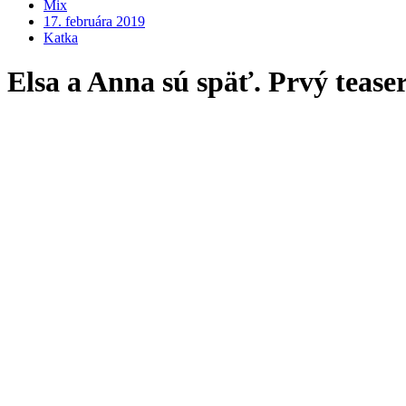
Mix
17. februára 2019
Katka
Elsa a Anna sú späť. Prvý teaser