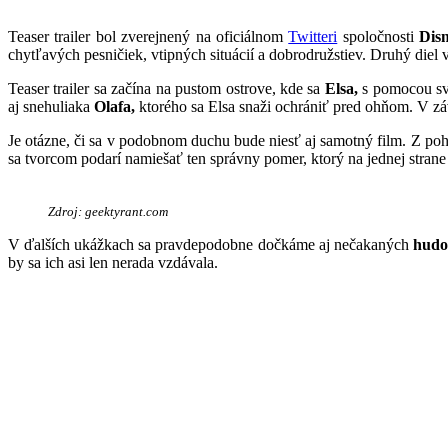
Teaser trailer bol zverejnený na oficiálnom
Twitteri
spoločnosti
Disn
chytľavých pesničiek, vtipných situácií a dobrodružstiev. Druhý diel
Teaser trailer sa začína na pustom ostrove, kde sa
Elsa,
s pomocou svo
aj snehuliaka
Olafa,
ktorého sa Elsa snaži ochrániť pred ohňom. V záv
Je otázne, či sa v podobnom duchu bude niesť aj samotný film. Z poh
sa tvorcom podarí namiešať ten správny pomer, ktorý na jednej strane
Zdroj: geektyrant.com
V ďalších ukážkach sa pravdepodobne dočkáme aj nečakaných
hudo
by sa ich asi len nerada vzdávala.