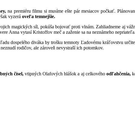
ey,
na premiéru filmu si musíme ešte pár mesiacov počkať. Plánova
 však vyzerá
oveľa temnejšie.
jich magických síl, pokúša bojovať proti vlnám. Zahliadneme aj vá
ere Anna vytasí Kristoffov meč a zaženie sa na neznámeho nepriateľa.
ľadu dospelého diváka by trošku temnoty Ľadovému kráľovstvu určite n
 neznudí rodičov, ale zároveň nevystraší ich potomkov.
bných čísel,
vtipných Olafových hlášok a aj celkového
odľahčenia,
ke