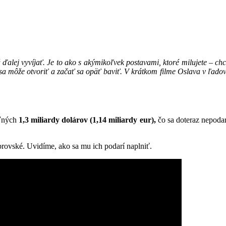
alej vyvíjať. Je to ako s akýmikoľvek postavami, ktoré milujete – chcet
a môže otvoriť a začať sa opäť baviť. V krátkom filme Oslava v ľadovom
eľných
1,3 miliardy dolárov (1,14 miliardy eur),
čo sa doteraz nepoda
rovské. Uvidíme, ako sa mu ich podarí naplniť.