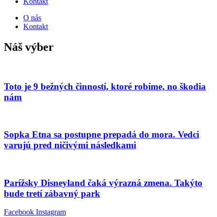
Kontakt
O nás
Kontakt
Náš výber
Toto je 9 bežných činností, ktoré robíme, no škodia
nám
Sopka Etna sa postupne prepadá do mora. Vedci
varujú pred ničivými následkami
Parížsky Disneyland čaká výrazná zmena. Takýto
bude tretí zábavný park
Facebook
Instagram