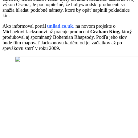
výkon Oscara, Je pochopiteľné, že hollywoodski producenti sa
snažia hľadať podobné námety, ktoré by opäť naplnili pokladnice
kín.
Ako informoval portál
unilad.co.uk,
na novom projekte o
Michaelovi Jacksonovi už pracuje producent
Graham King,
ktorý
produkoval aj spomínaný Bohemian Rhapsody. Podľa jeho slov
bude film mapovať Jacksonovu kariéru od jej začiatkov až po
spevákovu smrť v roku 2009.