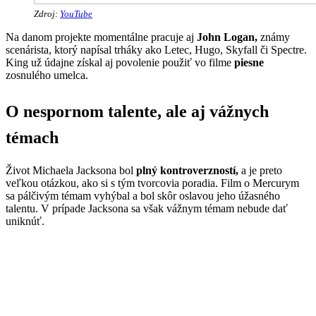
Zdroj:
YouTube
Na danom projekte momentálne pracuje aj
John Logan,
známy
scenárista, ktorý napísal trháky ako Letec, Hugo, Skyfall či Spectre.
King už údajne získal aj povolenie použiť vo filme
piesne
zosnulého umelca.
O nespornom talente, ale aj vážnych
témach
Život Michaela Jacksona bol
plný kontroverzností,
a je preto
veľkou otázkou, ako si s tým tvorcovia poradia. Film o Mercurym
sa pálčivým témam vyhýbal a bol skôr oslavou jeho úžasného
talentu. V prípade Jacksona sa však vážnym témam nebude dať
uniknúť.