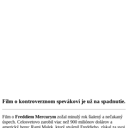
Film o kontroverznom spevákovi je už na spadnutie.
Film o
Freddiem Mercurym
zožal minulý rok šialený a nečakaný
úspech. Celosvetovo zarobil viac než 900 miliónov dolárov a
americký herec Rami Malek, ktorý stvárnil Freddieho, získal za svoj