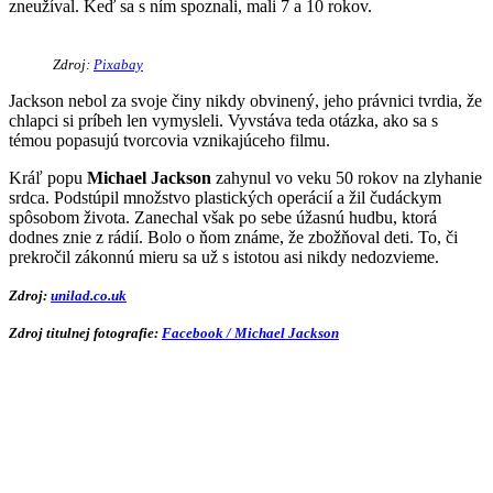
zneužíval. Keď sa s ním spoznali, mali 7 a 10 rokov.
Zdroj:
Pixabay
Jackson nebol za svoje činy nikdy obvinený, jeho právnici tvrdia, že
chlapci si príbeh len vymysleli. Vyvstáva teda otázka, ako sa s
témou popasujú tvorcovia vznikajúceho filmu.
Kráľ popu
Michael Jackson
zahynul vo veku 50 rokov na zlyhanie
srdca. Podstúpil množstvo plastických operácií a žil čudáckym
spôsobom života. Zanechal však po sebe úžasnú hudbu, ktorá
dodnes znie z rádií. Bolo o ňom známe, že zbožňoval deti. To, či
prekročil zákonnú mieru sa už s istotou asi nikdy nedozvieme.
Zdroj:
unilad.co.uk
Zdroj titulnej fotografie:
Facebook / Michael Jackson