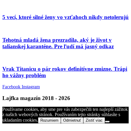
5 vecí, ktoré silné ženy vo vzťahoch nikdy netolerujú
Tehotná mladá žena prezradila, aký je život v
talianskej karanténe. Pre ľudí má jasný odkaz
Vrak Titanicu o pár rokov definitívne zmizne. Trápi
ho vážny problém
Facebook
Instagram
Lajfka magazín 2018 - 2026
Používame cookies, aby sme pre vás zabezpečili ten najlepší zážitok
z našich webových stránok. Používaním tejto stránky súhlasíte s
ukladaním cookies.
Rozumiem
Odmietnuť
Zistiť viac