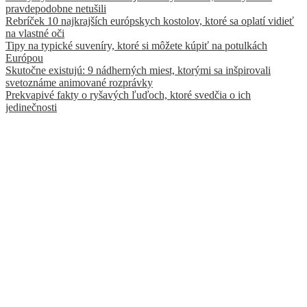
pravdepodobne netušili
Rebríček 10 najkrajších európskych kostolov, ktoré sa oplatí vidieť
na vlastné oči
Tipy na typické suveníry, ktoré si môžete kúpiť na potulkách
Európou
Skutočne existujú: 9 nádherných miest, ktorými sa inšpirovali
svetoznáme animované rozprávky
Prekvapivé fakty o ryšavých ľuďoch, ktoré svedčia o ich
jedinečnosti