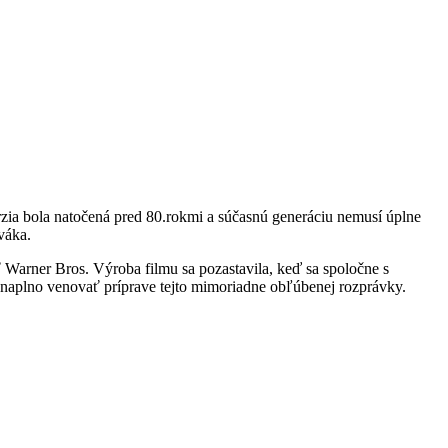
ia bola natočená pred 80.rokmi a súčasnú generáciu nemusí úplne
váka.
Warner Bros. Výroba filmu sa pozastavila, keď sa spoločne s
ť naplno venovať príprave tejto mimoriadne obľúbenej rozprávky.