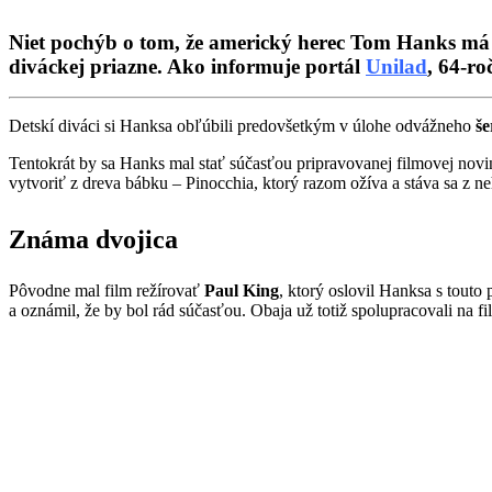
Niet pochýb o tom, že americký herec Tom Hanks má p
diváckej priazne. Ako informuje portál
Unilad
, 64-ro
Detskí diváci si Hanksa obľúbili predovšetkým v úlohe odvážneho
š
Tentokrát by sa Hanks mal stať súčasťou pripravovanej filmovej novi
vytvoriť z dreva bábku – Pinocchia, ktorý razom ožíva a stáva sa z 
Známa dvojica
Pôvodne mal film režírovať
Paul King
, ktorý oslovil Hanksa s touto
a oznámil, že by bol rád súčasťou.
Obaja už totiž spolupracovali na f