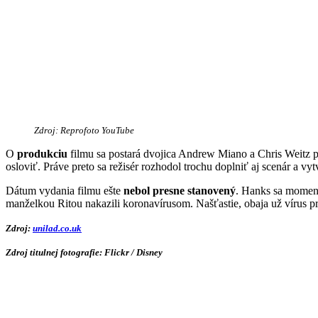
Zdroj: Reprofoto YouTube
O
produkciu
filmu sa postará dvojica Andrew Miano a Chris Weitz p
osloviť. Práve preto sa režisér rozhodol trochu doplniť aj scenár a v
Dátum vydania filmu ešte
nebol presne stanovený
. Hanks sa moment
manželkou Ritou nakazili koronavírusom. Našťastie, obaja už vírus p
Zdroj:
unilad.co.uk
Zdroj titulnej fotografie:
Flickr / Disney