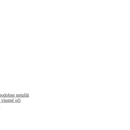
podobne netušili
 vlastné oči
u