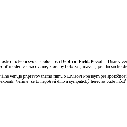
rostredníctvom svojej spoločnosti
Depth of Field.
Pôvodná Disney verz
ytvoriť moderné spracovanie, ktoré by bolo zaujímavé aj pre dnešného di
álne venuje pripravovanému filmu o Elvisovi Presleym pre spoločnosť 
rekonali. Veríme, že to nepotrvá dlho a sympatický herec sa bude môc