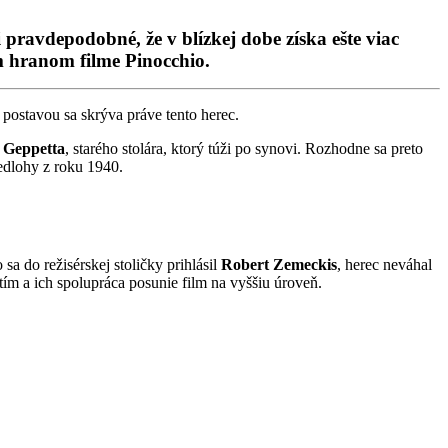
ravdepodobné, že v blízkej dobe získa ešte viac
om hranom filme Pinocchio.
o postavou sa skrýva práve tento herec.
 Geppetta
, starého stolára, ktorý túži po synovi. Rozhodne sa preto
dlohy z roku 1940.
a do režisérskej stoličky prihlásil
Robert Zemeckis
, herec neváhal
ý tím a ich spolupráca posunie film na vyššiu úroveň.