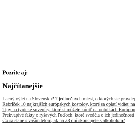
Pozrite aj:
Najčítanejšie
Lacný výlet na Slovensku? 7 jedinečných miest, o ktorých ste pravde
Rebríček 10 najkrajších európskych kostolov, ktoré sa oplatí vidieť na
Tipy na typické suveníry, ktoré si môžete kúpiť na potulkách Európo
Prekvapivé fakty o ryšavých ľuďoch, ktoré svedčia o ich jedinečnosti
Čo sa stane s vaším telom, ak na 28 dní skoncujete s alkoholom?