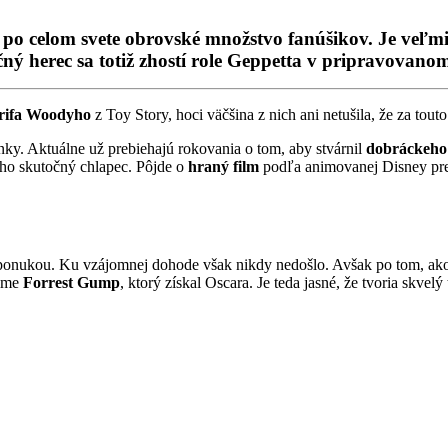
o celom svete obrovské množstvo fanúšikov. Je veľmi p
čný herec sa totiž zhostí role Geppetta v pripravovan
erifa Woodyho
z Toy Story, hoci väčšina z nich ani netušila, že za tout
nky. Aktuálne už prebiehajú rokovania o tom, aby stvárnil
dobráckeho
neho skutočný chlapec. Pôjde o
hraný film
podľa animovanej Disney pre
 ponukou. Ku vzájomnej dohode však nikdy nedošlo. Avšak po tom, ako s
ilme
Forrest Gump
, ktorý získal Oscara. Je teda jasné, že tvoria skvel