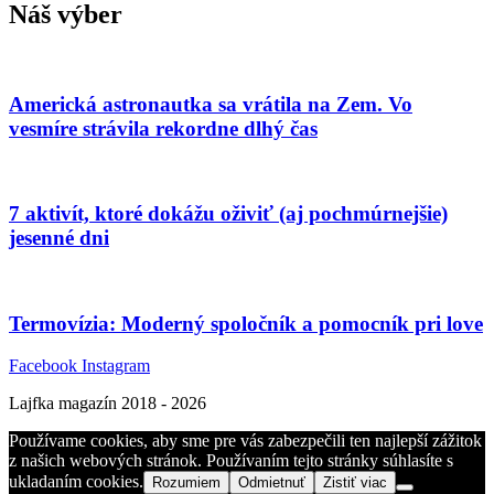
Náš výber
Americká astronautka sa vrátila na Zem. Vo
vesmíre strávila rekordne dlhý čas
7 aktivít, ktoré dokážu oživiť (aj pochmúrnejšie)
jesenné dni
Termovízia: Moderný spoločník a pomocník pri love
Facebook
Instagram
Lajfka magazín 2018 - 2026
Používame cookies, aby sme pre vás zabezpečili ten najlepší zážitok
z našich webových stránok. Používaním tejto stránky súhlasíte s
ukladaním cookies.
Rozumiem
Odmietnuť
Zistiť viac