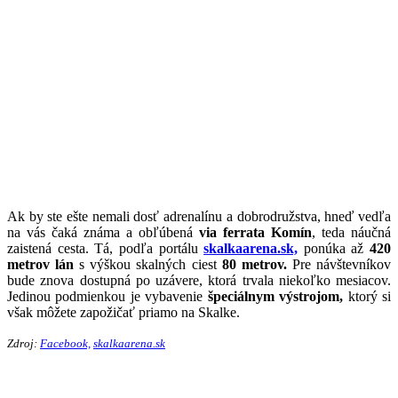
Ak by ste ešte nemali dosť adrenalínu a dobrodružstva, hneď vedľa
na vás čaká známa a obľúbená
via ferrata Komín
, teda náučná
zaistená cesta. Tá, podľa portálu
skalkaarena.sk,
ponúka až
420
metrov lán
s výškou skalných ciest
80 metrov.
Pre návštevníkov
bude znova dostupná po uzávere, ktorá trvala niekoľko mesiacov.
Jedinou podmienkou je vybavenie
špeciálnym výstrojom,
ktorý si
však môžete zapožičať priamo na Skalke.
Zdroj:
Facebook,
skalkaarena.sk