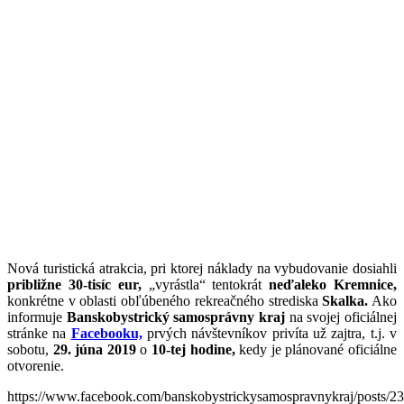
Nová turistická atrakcia, pri ktorej náklady na vybudovanie dosiahli
približne 30-tisíc eur,
„vyrástla“ tentokrát
neďaleko Kremnice,
konkrétne v oblasti obľúbeného rekreačného strediska
Skalka.
Ako
informuje
Banskobystrický samosprávny kraj
na svojej oficiálnej
stránke na
Facebooku,
prvých návštevníkov privíta už zajtra, t.j. v
sobotu,
29. júna 2019
o
10-tej hodine,
kedy je plánované oficiálne
otvorenie.
https://www.facebook.com/banskobystrickysamospravnykraj/posts/