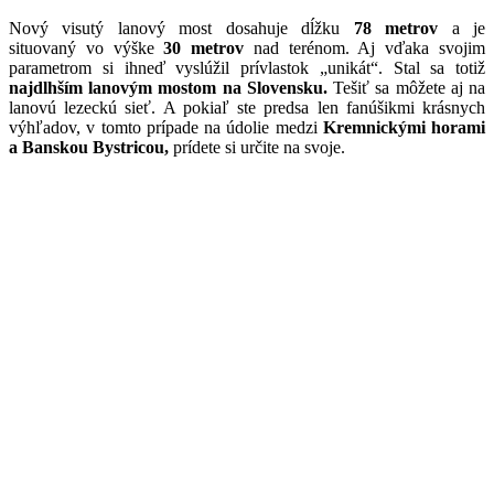
Nový visutý lanový most dosahuje dĺžku
78 metrov
a je
situovaný vo výške
30 metrov
nad terénom. Aj vďaka svojim
parametrom si ihneď vyslúžil prívlastok „unikát“. Stal sa totiž
najdlhším lanovým mostom na Slovensku.
Tešiť sa môžete aj na
lanovú lezeckú sieť. A pokiaľ ste predsa len fanúšikmi krásnych
výhľadov, v tomto prípade na údolie medzi
Kremnickými horami
a Banskou Bystricou,
prídete si určite na svoje.