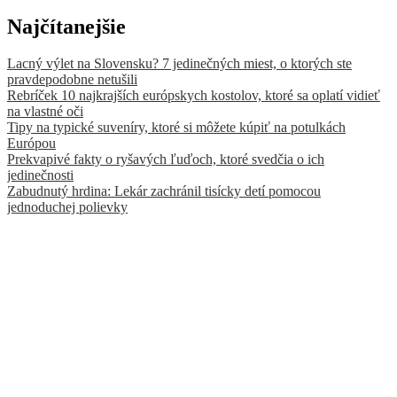
Najčítanejšie
Lacný výlet na Slovensku? 7 jedinečných miest, o ktorých ste
pravdepodobne netušili
Rebríček 10 najkrajších európskych kostolov, ktoré sa oplatí vidieť
na vlastné oči
Tipy na typické suveníry, ktoré si môžete kúpiť na potulkách
Európou
Prekvapivé fakty o ryšavých ľuďoch, ktoré svedčia o ich
jedinečnosti
Zabudnutý hrdina: Lekár zachránil tisícky detí pomocou
jednoduchej polievky