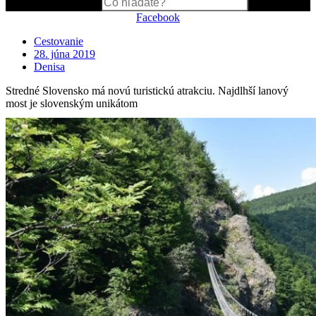
Search
Facebook
Cestovanie
28. júna 2019
Denisa
Stredné Slovensko má novú turistickú atrakciu. Najdlhší lanový
most je slovenským unikátom