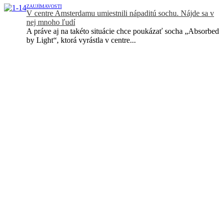
ZAUJÍMAVOSTI
V centre Amsterdamu umiestnili nápaditú sochu. Nájde sa v
nej mnoho ľudí
A práve aj na takéto situácie chce poukázať socha „Absorbed
by Light“, ktorá vyrástla v centre...