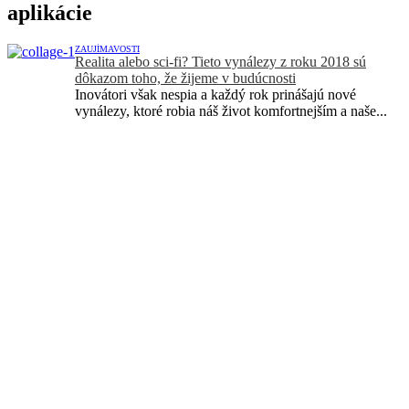
aplikácie
ZAUJÍMAVOSTI
Realita alebo sci-fi? Tieto vynálezy z roku 2018 sú
dôkazom toho, že žijeme v budúcnosti
Inovátori však nespia a každý rok prinášajú nové
vynálezy, ktoré robia náš život komfortnejším a naše...