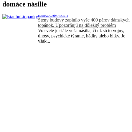
domáce násilie
ĽUDIA
ZAUJÍMAVOSTI
Steny budovy zaplnilo vyše 400 párov dámskych
topánok. Upozorňujú na dôležitý problém
Vo svete je stále veľa násilia, či už sú to vojny,
únosy, psychické týranie, hádky alebo bitky. Je
však...