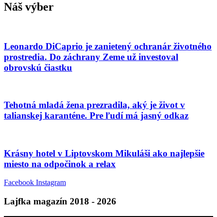
Náš výber
Leonardo DiCaprio je zanietený ochranár životného
prostredia. Do záchrany Zeme už investoval
obrovskú čiastku
Tehotná mladá žena prezradila, aký je život v
talianskej karanténe. Pre ľudí má jasný odkaz
Krásny hotel v Liptovskom Mikuláši ako najlepšie
miesto na odpočinok a relax
Facebook
Instagram
Lajfka magazín 2018 - 2026