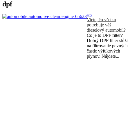
dpf
MIX
Viete, čo všetko
potrebuje váš
dieselový automobil?
Čo je to DPF filter?
Dobrý DPF filter slúži
na filtrovanie pevných
častíc výfukových
plynov. Nájdete...