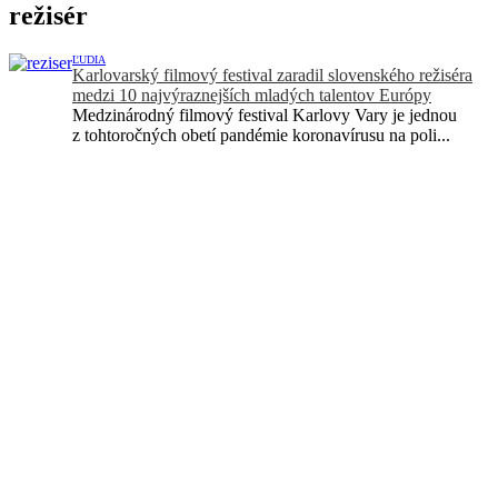
režisér
ĽUDIA
Karlovarský filmový festival zaradil slovenského režiséra
medzi 10 najvýraznejších mladých talentov Európy
Medzinárodný filmový festival Karlovy Vary je jednou
z tohtoročných obetí pandémie koronavírusu na poli...