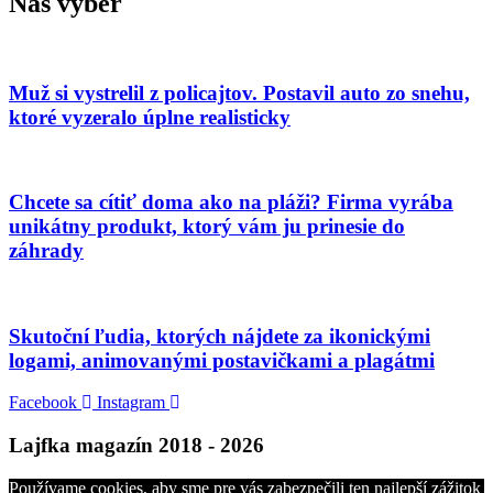
Náš výber
Muž si vystrelil z policajtov. Postavil auto zo snehu,
ktoré vyzeralo úplne realisticky
Chcete sa cítiť doma ako na pláži? Firma vyrába
unikátny produkt, ktorý vám ju prinesie do
záhrady
Skutoční ľudia, ktorých nájdete za ikonickými
logami, animovanými postavičkami a plagátmi
Facebook
Instagram
Lajfka magazín 2018 - 2026
Používame cookies, aby sme pre vás zabezpečili ten najlepší zážitok