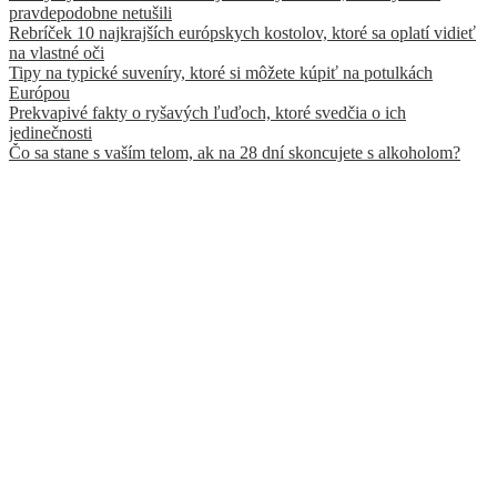
pravdepodobne netušili
Rebríček 10 najkrajších európskych kostolov, ktoré sa oplatí vidieť
na vlastné oči
Tipy na typické suveníry, ktoré si môžete kúpiť na potulkách
Európou
Prekvapivé fakty o ryšavých ľuďoch, ktoré svedčia o ich
jedinečnosti
Čo sa stane s vaším telom, ak na 28 dní skoncujete s alkoholom?