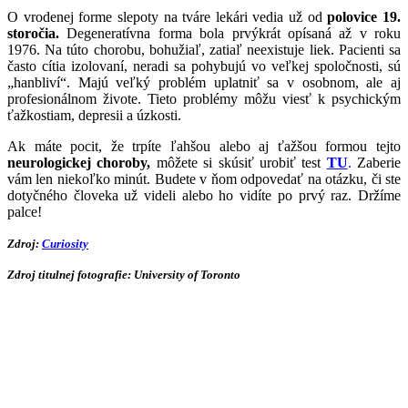
O vrodenej forme slepoty na tváre lekári vedia už od
polovice 19.
storočia.
Degeneratívna forma bola prvýkrát opísaná až v roku
1976. Na túto chorobu, bohužiaľ, zatiaľ neexistuje liek. Pacienti sa
často cítia izolovaní, neradi sa pohybujú vo veľkej spoločnosti, sú
„hanbliví“. Majú veľký problém uplatniť sa v osobnom, ale aj
profesionálnom živote. Tieto problémy môžu viesť k psychickým
ťažkostiam, depresii a úzkosti.
Ak máte pocit, že trpíte ľahšou alebo aj ťažšou formou tejto
neurologickej choroby,
môžete si skúsiť urobiť test
TU
.
Zaberie
vám len niekoľko minút. Budete v ňom odpovedať na otázku, či ste
dotyčného človeka už videli alebo ho vidíte po prvý raz. Držíme
palce!
Zdroj:
Curiosity
Zdroj titulnej fotografie:
University of Toronto