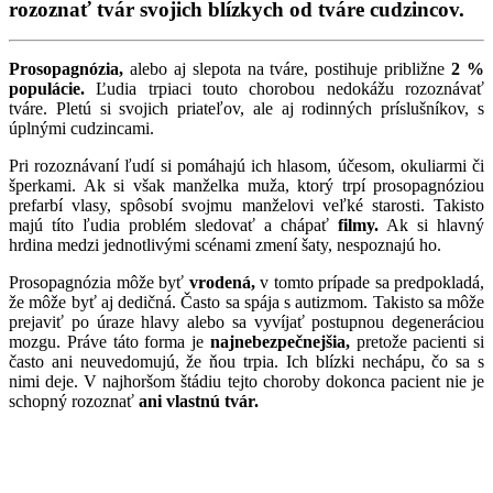
rozoznať tvár svojich blízkych od tváre cudzincov.
Prosopagnózia,
alebo aj slepota na tváre, postihuje približne
2 %
populácie.
Ľudia trpiaci touto chorobou nedokážu rozoznávať
tváre. Pletú si svojich priateľov, ale aj rodinných príslušníkov, s
úplnými cudzincami.
Pri rozoznávaní ľudí si pomáhajú ich hlasom, účesom, okuliarmi či
šperkami. Ak si však manželka muža, ktorý trpí prosopagnóziou
prefarbí vlasy, spôsobí svojmu manželovi veľké starosti. Takisto
majú títo ľudia problém sledovať a chápať
filmy.
Ak si hlavný
hrdina medzi jednotlivými scénami zmení šaty, nespoznajú ho.
Prosopagnózia môže byť
vrodená,
v tomto prípade sa predpokladá,
že môže byť aj dedičná. Často sa spája s autizmom. Takisto sa môže
prejaviť po úraze hlavy alebo sa vyvíjať postupnou degeneráciou
mozgu. Práve táto forma je
najnebezpečnejšia,
pretože pacienti si
často ani neuvedomujú, že ňou trpia. Ich blízki nechápu, čo sa s
nimi deje. V najhoršom štádiu tejto choroby dokonca pacient nie je
schopný rozoznať
ani vlastnú tvár.