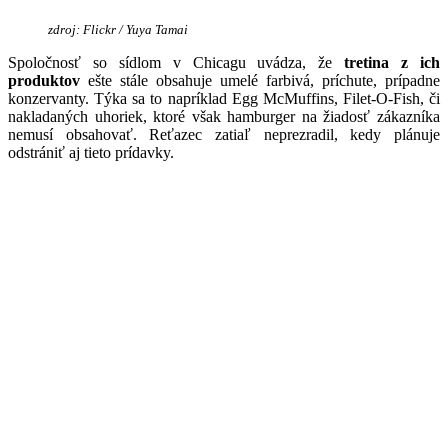
zdroj: Flickr / Yuya Tamai
Spoločnosť so sídlom v Chicagu uvádza, že
tretina z ich
produktov
ešte stále obsahuje umelé farbivá, príchute, prípadne
konzervanty. Týka sa to napríklad Egg McMuffins, Filet-O-Fish, či
nakladaných uhoriek, ktoré však hamburger na žiadosť zákazníka
nemusí obsahovať. Reťazec zatiaľ neprezradil, kedy plánuje
odstrániť aj tieto prídavky.