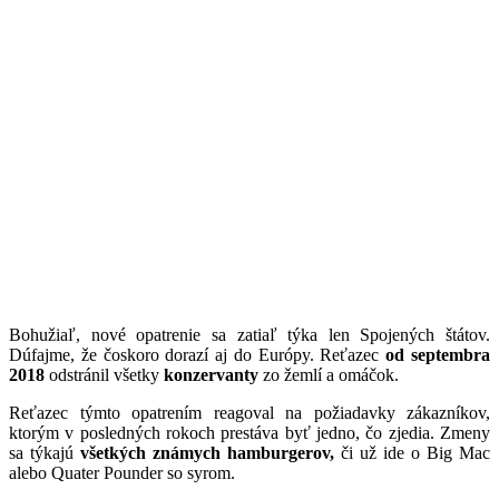
Bohužiaľ, nové opatrenie sa zatiaľ týka len Spojených štátov.
Dúfajme, že čoskoro dorazí aj do Európy. Reťazec
od septembra
2018
odstránil všetky
konzervanty
zo žemlí a omáčok.
Reťazec týmto opatrením reagoval na požiadavky zákazníkov,
ktorým v posledných rokoch prestáva byť jedno, čo zjedia. Zmeny
sa týkajú
všetkých známych hamburgerov,
či už ide o Big Mac
alebo Quater Pounder so syrom.