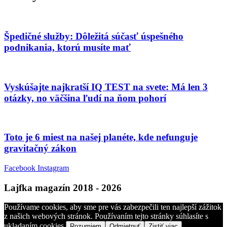
Špedičné služby: Dôležitá súčasť úspešného
podnikania, ktorú musíte mať
Vyskúšajte najkratší IQ TEST na svete: Má len 3
otázky, no väčšina ľudí na ňom pohorí
Toto je 6 miest na našej planéte, kde nefunguje
gravitačný zákon
Facebook
Instagram
Lajfka magazín 2018 - 2026
Používame cookies, aby sme pre vás zabezpečili ten najlepší zážitok
z našich webových stránok. Používaním tejto stránky súhlasíte s
ukladaním cookies.
Rozumiem
Odmietnuť
Zistiť viac