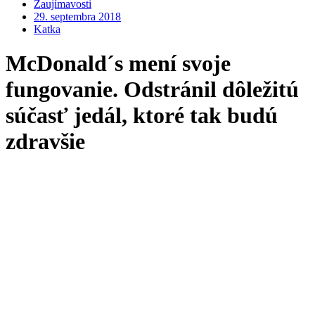
Zaujímavosti
29. septembra 2018
Katka
McDonald´s mení svoje
fungovanie. Odstránil dôležitú
súčasť jedál, ktoré tak budú
zdravšie