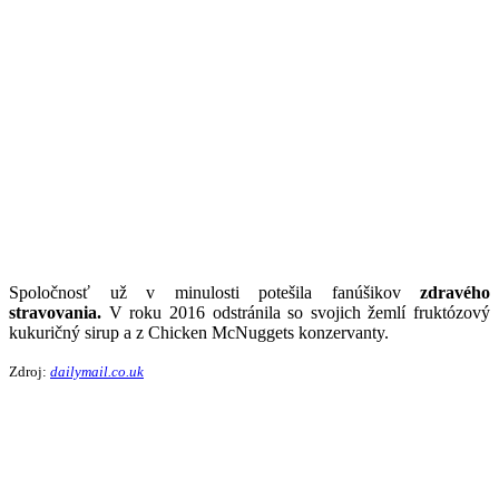
Spoločnosť už v minulosti potešila fanúšikov
zdravého
stravovania.
V roku 2016 odstránila so svojich žemlí fruktózový
kukuričný sirup a z Chicken McNuggets konzervanty.
Zdroj:
dailymail.co.uk