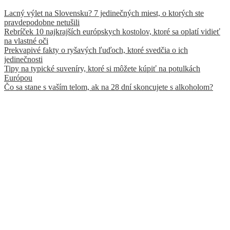
Lacný výlet na Slovensku? 7 jedinečných miest, o ktorých ste
pravdepodobne netušili
Rebríček 10 najkrajších európskych kostolov, ktoré sa oplatí vidieť
na vlastné oči
Prekvapivé fakty o ryšavých ľuďoch, ktoré svedčia o ich
jedinečnosti
Tipy na typické suveníry, ktoré si môžete kúpiť na potulkách
Európou
Čo sa stane s vaším telom, ak na 28 dní skoncujete s alkoholom?