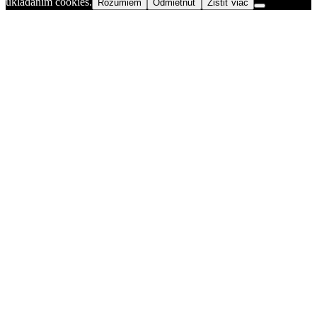
ukladaním cookies.
Rozumiem
Odmietnuť
Zistiť viac