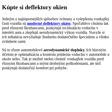
Kúpte si deflektory okien
Jedným z najúspornejších spôsobov ochrany a vylepšenia vonkajšej
časti vozidla sú
moderné deflektory okien
.
Spoľahlivo chránia lak
pred rôznymi škrabancami, poskytujú recirkuláciu vzduchu v
interiéri auta a zlepšujú aerodynamický výkon vozidla. Navyše si
ich inštalácia nevyžaduje žiadneho dodatočného špecialistu a všetko
zvládnete sami.
Sú to rôzne automobilové
aerodynamické doplnky.
Ich hlavným
účelom je optimalizácia a kontrola prúdenia vzduchu v automobile a
okolo neho. Tak je možné nielen chrániť vonkajšok vozidla pred
rôznymi škrabancami a inými drobnými poškodeniami, ale tiež
poskytujú dodatočný komfort pri pohybe.