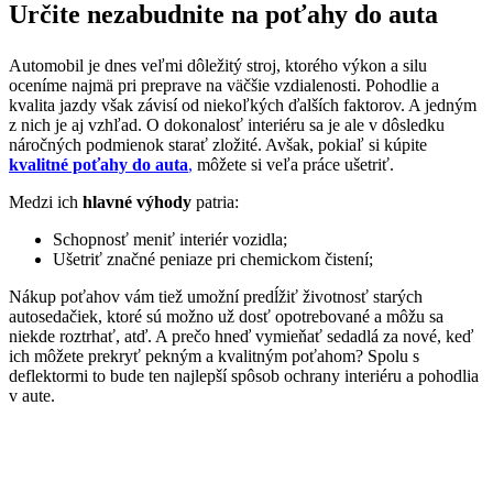
Určite nezabudnite na poťahy do auta
Automobil je dnes veľmi dôležitý stroj, ktorého výkon a silu
oceníme najmä pri preprave na väčšie vzdialenosti. Pohodlie a
kvalita jazdy však závisí od niekoľkých ďalších faktorov. A jedným
z nich je aj vzhľad. O dokonalosť interiéru sa je ale v dôsledku
náročných podmienok starať zložité. Avšak, pokiaľ si kúpite
kvalitné poťahy do auta
,
môžete si veľa práce ušetriť.
Medzi ich
hlavné výhody
patria:
Schopnosť meniť interiér vozidla;
Ušetriť značné peniaze pri chemickom čistení;
Nákup poťahov vám tiež umožní predĺžiť životnosť starých
autosedačiek, ktoré sú možno už dosť opotrebované a môžu sa
niekde roztrhať, atď. A prečo hneď vymieňať sedadlá za nové, keď
ich môžete prekryť pekným a kvalitným poťahom? Spolu s
deflektormi to bude ten najlepší spôsob ochrany interiéru a pohodlia
v aute.