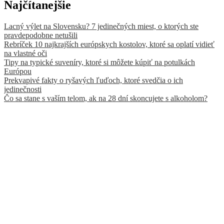
Najčítanejšie
Lacný výlet na Slovensku? 7 jedinečných miest, o ktorých ste
pravdepodobne netušili
Rebríček 10 najkrajších európskych kostolov, ktoré sa oplatí vidieť
na vlastné oči
Tipy na typické suveníry, ktoré si môžete kúpiť na potulkách
Európou
Prekvapivé fakty o ryšavých ľuďoch, ktoré svedčia o ich
jedinečnosti
Čo sa stane s vaším telom, ak na 28 dní skoncujete s alkoholom?