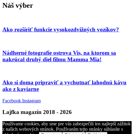
Náš výber
Ako rozšíriť funkcie vysokozdvižných vozíkov?
Nádherné fotografie ostrova Vis, na ktorom sa
nakrúcal druhý diel filmu Mamma Mia!
Ako si doma pripraviť a vychutnať lahodnú kávu
ako z kaviarne
Facebook
Instagram
Lajfka magazín 2018 - 2026
Používame cookies, aby sme pre vás zabezpečili ten najlepší zážitok
z našich webových stránok. Používaním tejto stránky súhlasíte s