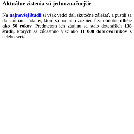
Aktuálne zistenia sú jednoznačnejšie
Na
najnovšej štúdii
si však vedci dali skutočne záležať, a pustili sa
do skúmania údajov, ktoré sa podarilo zozbierať za obdobie
dlhšie
ako 50 rokov.
Predmetom ich záujmu sa stalo doterajších
138
štúdií,
ktorých sa zúčastnilo viac ako
11 000 dobrovoľníkov
z
celého sveta.