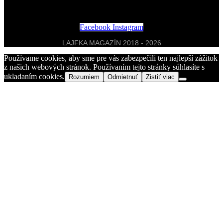
Ponúkne priestor pre dokonalý oddych
Facebook
Instagram
LAJFKA MAGAZÍN 2018 - 2026
Používame cookies, aby sme pre vás zabezpečili ten najlepší zážitok
z našich webových stránok. Používaním tejto stránky súhlasíte s
ukladaním cookies.
Rozumiem
Odmietnuť
Zistiť viac