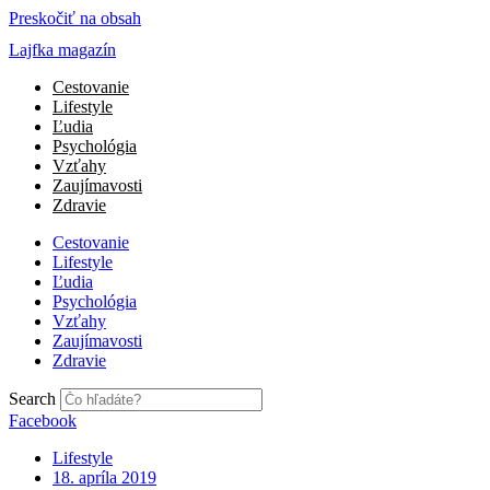
Preskočiť na obsah
Lajfka magazín
Cestovanie
Lifestyle
Ľudia
Psychológia
Vzťahy
Zaujímavosti
Zdravie
Cestovanie
Lifestyle
Ľudia
Psychológia
Vzťahy
Zaujímavosti
Zdravie
Search
Facebook
Lifestyle
18. apríla 2019