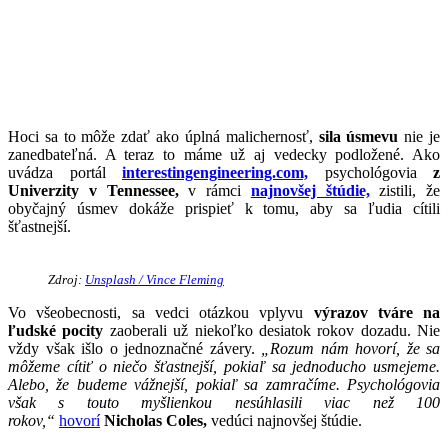
Hoci sa to môže zdať ako úplná malichernosť,
sila úsmevu
nie je
zanedbateľná. A teraz to máme už aj vedecky podložené. Ako
uvádza portál
interestingengineering.com,
psychológovia
z
Univerzity v Tennessee,
v rámci
najnovšej štúdie,
zistili, že
obyčajný úsmev dokáže prispieť k tomu, aby sa ľudia cítili
šťastnejší.
Zdroj:
Unsplash / Vince Fleming
Vo všeobecnosti, sa vedci otázkou vplyvu
výrazov tváre na
ľudské pocity
zaoberali už niekoľko desiatok rokov dozadu. Nie
vždy však išlo o jednoznačné závery.
„Rozum nám hovorí, že sa
môžeme cítiť o niečo šťastnejší, pokiaľ sa jednoducho usmejeme.
Alebo, že budeme vážnejší, pokiaľ sa zamračíme. Psychológovia
však s touto myšlienkou nesúhlasili viac než 100
rokov,“
hovorí
Nicholas Coles,
vedúci najnovšej štúdie.