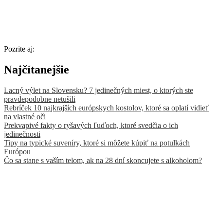
Pozrite aj:
Najčítanejšie
Lacný výlet na Slovensku? 7 jedinečných miest, o ktorých ste
pravdepodobne netušili
Rebríček 10 najkrajších európskych kostolov, ktoré sa oplatí vidieť
na vlastné oči
Prekvapivé fakty o ryšavých ľuďoch, ktoré svedčia o ich
jedinečnosti
Tipy na typické suveníry, ktoré si môžete kúpiť na potulkách
Európou
Čo sa stane s vaším telom, ak na 28 dní skoncujete s alkoholom?