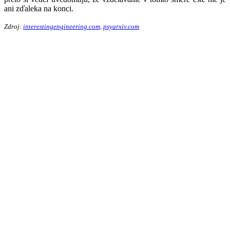
ani zďaleka na konci.
Zdroj:
interestingengineering.com,
psyarxiv.com