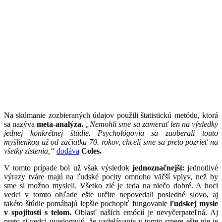
Na skúmanie zozbieraných údajov použili štatistickú metódu, ktorá
sa nazýva
meta-analýza.
„Nemohli sme sa zamerať len na výsledky
jednej konkrétnej štúdie. Psychológovia sa zaoberali touto
myšlienkou už od začiatku 70. rokov, chceli sme sa preto pozrieť na
všetky zistenia,“
dodáva
Coles.
V tomto prípade bol už však výsledok
jednoznačnejší:
jednotlivé
výrazy tváre majú na ľudské pocity omnoho väčší vplyv, než by
sme si možno mysleli. Všetko zlé je teda na niečo dobré. A hoci
vedci v tomto ohľade ešte určite nepovedali posledné slovo, aj
takéto štúdie pomáhajú lepšie pochopiť fungovanie
ľudskej mysle
v spojitosti s telom.
Oblasť našich emócií je nevyčerpateľná. Aj
preto si vedci uvedomujú, že vzdelávanie v tomto smere ešte nie je