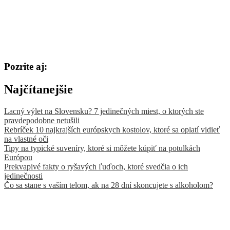
Pozrite aj:
Najčítanejšie
Lacný výlet na Slovensku? 7 jedinečných miest, o ktorých ste
pravdepodobne netušili
Rebríček 10 najkrajších európskych kostolov, ktoré sa oplatí vidieť
na vlastné oči
Tipy na typické suveníry, ktoré si môžete kúpiť na potulkách
Európou
Prekvapivé fakty o ryšavých ľuďoch, ktoré svedčia o ich
jedinečnosti
Čo sa stane s vaším telom, ak na 28 dní skoncujete s alkoholom?