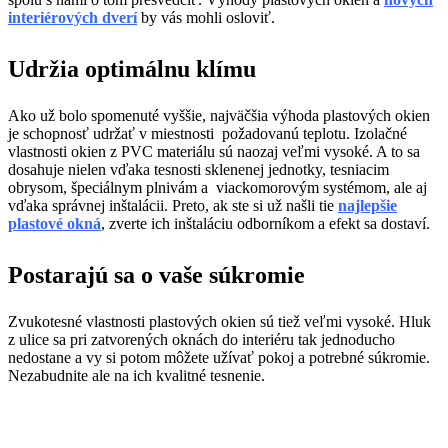
interiérových dverí
by vás mohli osloviť.
Udržia optimálnu klímu
Ako už bolo spomenuté vyššie, najväčšia výhoda plastových okien
je schopnosť udržať v miestnosti požadovanú teplotu. Izolačné
vlastnosti okien z PVC materiálu sú naozaj veľmi vysoké. A to sa
dosahuje nielen vďaka tesnosti sklenenej jednotky, tesniacim
obrysom, špeciálnym plnivám a viackomorovým systémom, ale aj
vďaka správnej inštalácii. Preto, ak ste si už našli tie
najlepšie
plastové okná
, zverte ich inštaláciu odborníkom a efekt sa dostaví.
Postarajú sa o vaše súkromie
Zvukotesné vlastnosti plastových okien sú tiež veľmi vysoké. Hluk
z ulice sa pri zatvorených oknách do interiéru tak jednoducho
nedostane a vy si potom môžete užívať pokoj a potrebné súkromie.
Nezabudnite ale na ich kvalitné tesnenie.