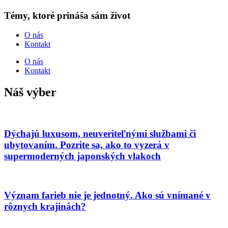
Témy, ktoré prináša sám život
O nás
Kontakt
O nás
Kontakt
Náš výber
Dýchajú luxusom, neuveriteľnými službami či
ubytovaním. Pozrite sa, ako to vyzerá v
supermoderných japonských vlakoch
Význam farieb nie je jednotný. Ako sú vnímané v
rôznych krajinách?