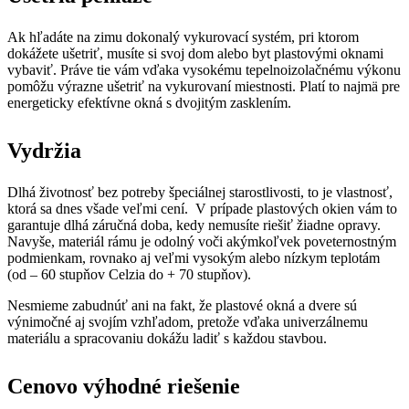
Ak hľadáte na zimu dokonalý vykurovací systém, pri ktorom
dokážete ušetriť, musíte si svoj dom alebo byt plastovými oknami
vybaviť. Práve tie vám vďaka vysokému tepelnoizolačnému výkonu
pomôžu výrazne ušetriť na vykurovaní miestnosti. Platí to najmä pre
energeticky efektívne okná s dvojitým zasklením.
Vydržia
Dlhá životnosť bez potreby špeciálnej starostlivosti, to je vlastnosť,
ktorá sa dnes všade veľmi cení. V prípade plastových okien vám to
garantuje dlhá záručná doba, kedy nemusíte riešiť žiadne opravy.
Navyše, materiál rámu je odolný voči akýmkoľvek poveternostným
podmienkam, rovnako aj veľmi vysokým alebo nízkym teplotám
(od – 60 stupňov Celzia do + 70 stupňov).
Nesmieme zabudnúť ani na fakt, že plastové okná a dvere sú
výnimočné aj svojím vzhľadom, pretože vďaka univerzálnemu
materiálu a spracovaniu dokážu ladiť s každou stavbou.
Cenovo výhodné riešenie