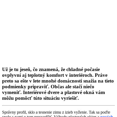
Už je tu jeseň, čo znamená, že chladné počasie
ovplyvní aj teplotný komfort v interiéroch. Práve
preto sa ešte v lete mnohé domácnosti snažia na tieto
podmienky pripraviť. Občas ale stačí niečo
vymeniť. Interiérové dvere a plastové okná vám
môžu pomôcť túto situáciu vyriešiť.
Správny profil, sklo a tesnenie zimu z izieb vyženie. Tak sa poďte
spolu s nami o tom presvedčiť. Výhody plastových okien a
nových