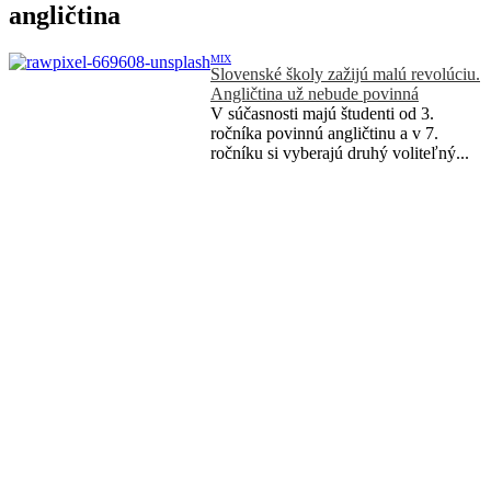
angličtina
MIX
Slovenské školy zažijú malú revolúciu.
Angličtina už nebude povinná
V súčasnosti majú študenti od 3.
ročníka povinnú angličtinu a v 7.
ročníku si vyberajú druhý voliteľný...