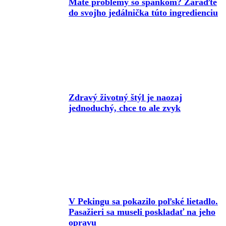
Máte problémy so spánkom? Zaraďte
do svojho jedálnička túto ingredienciu
Zdravý životný štýl je naozaj
jednoduchý, chce to ale zvyk
V Pekingu sa pokazilo poľské lietadlo.
Pasažieri sa museli poskladať na jeho
opravu