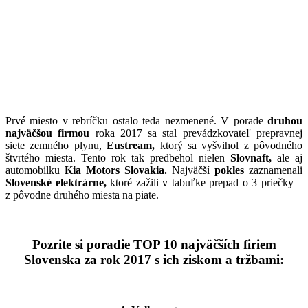
Prvé miesto v rebríčku ostalo teda nezmenené. V porade
druhou
najväčšou firmou
roka 2017 sa stal prevádzkovateľ prepravnej
siete zemného plynu,
Eustream,
ktorý sa vyšvihol z pôvodného
štvrtého miesta. Tento rok tak predbehol nielen
Slovnaft,
ale aj
automobilku
Kia Motors Slovakia.
Najväčší
pokles
zaznamenali
Slovenské elektrárne,
ktoré zažili v tabuľke prepad o 3 priečky –
z pôvodne druhého miesta na piate.
Pozrite si poradie TOP 10 najväčších firiem
Slovenska za rok 2017 s ich ziskom a tržbami: