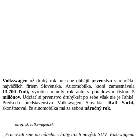
Volkswagen
už druhý rok po sebe obhájil
prvenstvo
v rebríčku
najväčších firiem Slovenska. Automobilka, ktorá zamestnávala
13.700 ľudí,
vyrobila minulý rok auto s poradovým číslom
5
miliónov.
Udržať si prvenstvo druhýkrát po sebe však nie je ľahké.
Predseda predstavenstva Volkswagen Slovakia,
Ralf Sacht,
skonštatoval, že automobilka má za sebou
náročný rok.
zdroj: sk.volkswagen.sk
„
Pracovali sme na nábehu výroby troch nových SUV, Volkswagenu