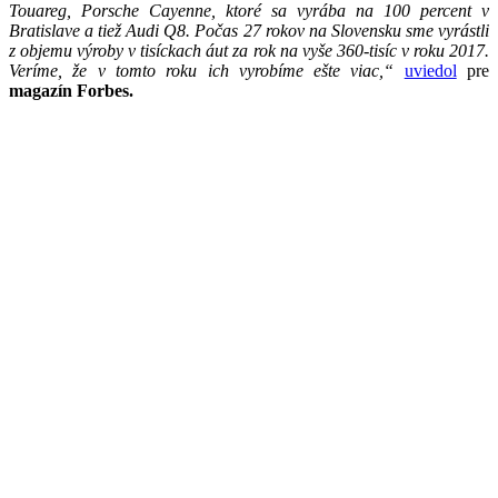
Touareg, Porsche Cayenne, ktoré sa vyrába na 100 percent v
Bratislave a tiež Audi Q8. Počas 27 rokov na Slovensku sme vyrástli
z objemu výroby v tisíckach áut za rok na vyše 360-tisíc v roku 2017.
Veríme, že v tomto roku ich vyrobíme ešte viac,“
uviedol
pre
magazín Forbes.