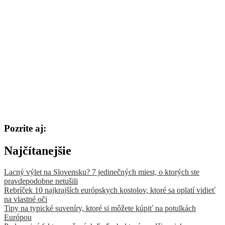
Pozrite aj:
Najčítanejšie
Lacný výlet na Slovensku? 7 jedinečných miest, o ktorých ste
pravdepodobne netušili
Rebríček 10 najkrajších európskych kostolov, ktoré sa oplatí vidieť
na vlastné oči
Tipy na typické suveníry, ktoré si môžete kúpiť na potulkách
Európou