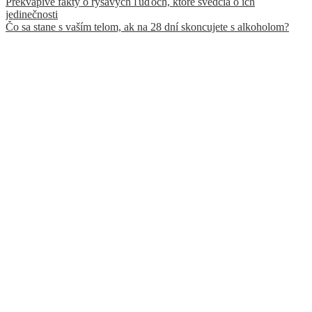
Prekvapivé fakty o ryšavých ľuďoch, ktoré svedčia o ich
jedinečnosti
Čo sa stane s vaším telom, ak na 28 dní skoncujete s alkoholom?