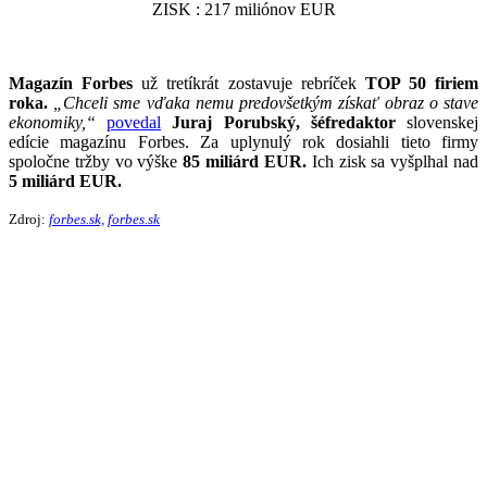
ZISK : 217 miliónov EUR
Magazín Forbes
už tretíkrát zostavuje rebríček
TOP 50 firiem
roka.
„C
hceli sme vďaka nemu predovšetkým získať obraz o stave
ekonomiky,“
povedal
Juraj Porubský,
šéfredaktor
slovenskej
edície magazínu Forbes. Za uplynulý rok dosiahli tieto firmy
spoločne tržby vo výške
85 miliárd EUR.
Ich zisk sa vyšplhal nad
5 miliárd EUR.
Zdroj:
forbes.sk,
forbes.sk