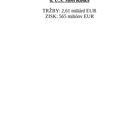
6. U.S. Steel Košice
TRŽBY: 2,61 miliárd EUR
ZISK: 565 miliónv EUR