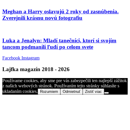
Meghan a Harry oslavujú 2 roky od zasnúbenia.
Zverejnili krásnu novú fotografiu
Luka a Jenalyn: Mladí tanečníci, ktorí si svojím
tancom podmanili ľudí po celom svete
Facebook
Instagram
Lajfka magazín 2018 - 2026
Používame cookies, aby sme pre vás zabezpečili ten najlepší zážitok
z našich webových stránok. Používaním tejto stránky súhlasíte s
ukladaním cookies.
Rozumiem
Odmietnuť
Zistiť viac