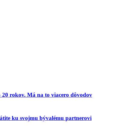
 20 rokov. Má na to viacero dôvodov
vrátite ku svojmu bývalému partnerovi