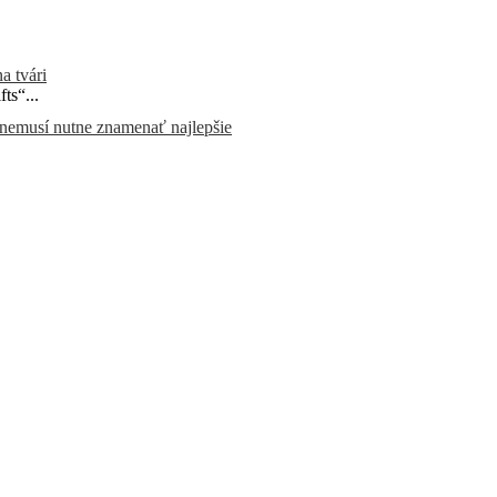
a tvári
ts“...
 nemusí nutne znamenať najlepšie