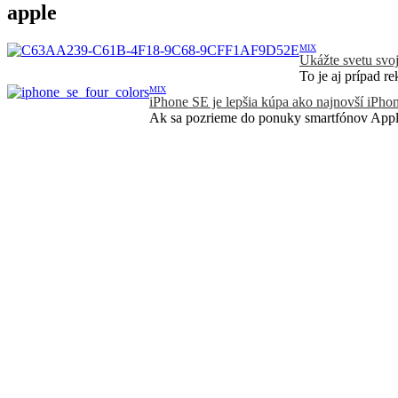
apple
MIX
Ukážte svetu svo
To je aj prípad r
MIX
iPhone SE je lepšia kúpa ako najnovší iPho
Ak sa pozrieme do ponuky smartfónov Apple,