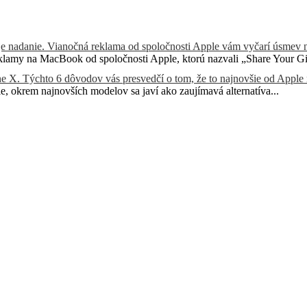
je nadanie. Vianočná reklama od spoločnosti Apple vám vyčarí úsmev n
eklamy na MacBook od spoločnosti Apple, ktorú nazvali „Share Your Gif
ne X. Týchto 6 dôvodov vás presvedčí o tom, že to najnovšie od Apple
 okrem najnovších modelov sa javí ako zaujímavá alternatíva...