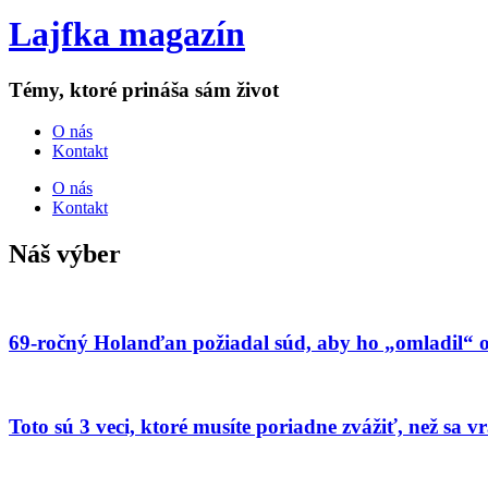
Lajfka magazín
Témy, ktoré prináša sám život
O nás
Kontakt
O nás
Kontakt
Náš výber
69-ročný Holanďan požiadal súd, aby ho „omladil“ o
Toto sú 3 veci, ktoré musíte poriadne zvážiť, než sa 