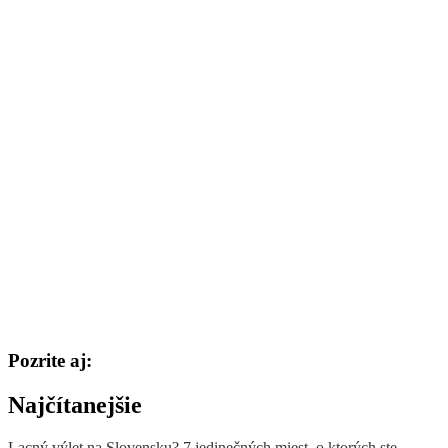
Pozrite aj:
Najčítanejšie
Lacný výlet na Slovensku? 7 jedinečných miest, o ktorých ste