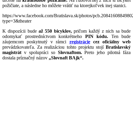
určené na
krátkodobé požičanie.
Na ľubovoľnej z nich si bicykel
požičiate, a následne ho môžete vrátiť na ktorejkoľvek inej stanici.
https://www.facebook.com/Bratislava.sk/photos/pcb.208416088498
type=3&theater
K dispozícii bude
až 550 bicyklov,
pričom každý z nich sa bude
odomykať prostredníctvom konkrétneho
PIN kódu.
Ten bude
záujemcom poskytnutý v rámci
registrácie
cez oficiálny web
prevádzkovateľa. Za realizáciou tohto projektu stojí
Bratislavský
magistrát
v spolupráci so
Slovnaftom.
Preto jeho pilotná fáza
dostala príznačný názov
„Slovnaft BAjk“.