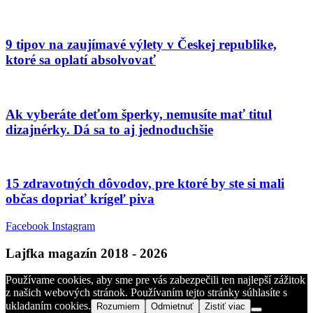
9 tipov na zaujímavé výlety v Českej republike,
ktoré sa oplatí absolvovať
Ak vyberáte deťom šperky, nemusíte mať titul
dizajnérky. Dá sa to aj jednoduchšie
15 zdravotných dôvodov, pre ktoré by ste si mali
občas dopriať krígeľ piva
Facebook
Instagram
Lajfka magazín 2018 - 2026
Používame cookies, aby sme pre vás zabezpečili ten najlepší zážitok
z našich webových stránok. Používaním tejto stránky súhlasíte s
ukladaním cookies.
Rozumiem
Odmietnuť
Zistiť viac