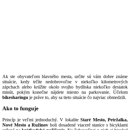
Ak ste obyvateľom hlavného mesta, určite sú vám dobre známe
situácie, kedy trčíte nedobrovoľne v niekoľko kilometrových
zápchach alebo krúžite okolo svojho bydliska niekoľko desiatok
minút, pokým konečne nájdete miesto na parkovanie. Účelom
bikesharingu
je práve to, aby sa tieto situácie čo najviac obmedzili.
Ako to funguje
Princíp je veľmi jednoduchý. V lokalite
Staré Mesto, Petržalka,
Nové Mesto a Ružinov
boli dosadené viaceré stanice s bicyklami