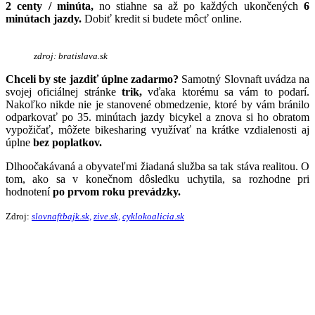
2 centy / minúta,
no stiahne sa až po každých ukončených
6
minútach jazdy.
Dobiť kredit si budete môcť online.
zdroj: bratislava.sk
Chceli by ste jazdiť úplne zadarmo?
Samotný Slovnaft uvádza na
svojej oficiálnej stránke
trik,
vďaka ktorému sa vám to podarí.
Nakoľko nikde nie je stanovené obmedzenie, ktoré by vám bránilo
odparkovať po 35. minútach jazdy bicykel a znova si ho obratom
vypožičať, môžete bikesharing využívať na krátke vzdialenosti aj
úplne
bez poplatkov.
Dlhoočakávaná a obyvateľmi žiadaná služba sa tak stáva realitou. O
tom, ako sa v konečnom dôsledku uchytila, sa rozhodne pri
hodnotení
po prvom roku prevádzky.
Zdroj:
slovnaftbajk.sk,
zive.sk,
cyklokoalicia.sk