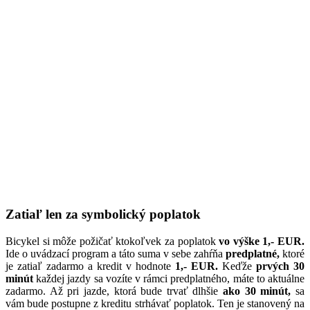
Zatiaľ len za symbolický poplatok
Bicykel si môže požičať ktokoľvek za poplatok
vo výške 1,- EUR.
Ide o uvádzací program a táto suma v sebe zahŕňa
predplatné,
ktoré
je zatiaľ zadarmo a kredit v hodnote
1,- EUR.
Keďže
prvých 30
minút
každej jazdy sa vozíte v rámci predplatného, máte to aktuálne
zadarmo. Až pri jazde, ktorá bude trvať dlhšie
ako 30 minút,
sa
vám bude postupne z kreditu strhávať poplatok. Ten je stanovený na