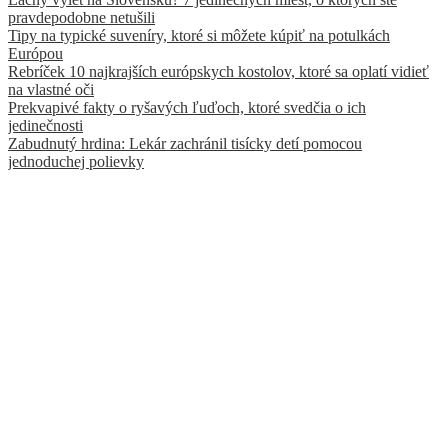
pravdepodobne netušili
Tipy na typické suveníry, ktoré si môžete kúpiť na potulkách
Európou
Rebríček 10 najkrajších európskych kostolov, ktoré sa oplatí vidieť
na vlastné oči
Prekvapivé fakty o ryšavých ľuďoch, ktoré svedčia o ich
jedinečnosti
Zabudnutý hrdina: Lekár zachránil tisícky detí pomocou
jednoduchej polievky