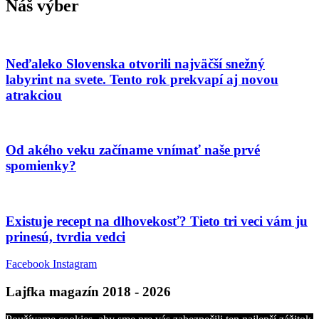
Náš výber
Neďaleko Slovenska otvorili najväčší snežný
labyrint na svete. Tento rok prekvapí aj novou
atrakciou
Od akého veku začíname vnímať naše prvé
spomienky?
Existuje recept na dlhovekosť? Tieto tri veci vám ju
prinesú, tvrdia vedci
Facebook
Instagram
Lajfka magazín 2018 - 2026