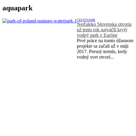
aquapark
CESTOVANIE
Neďaleko Slovenska otvoria
už tento rok najväčší krytý
vodný park v Európe
Prvé práce na tomto úžasnom
projekte sa začali už v máji
2017. Presný termín, kedy
vodný svet otvorí...