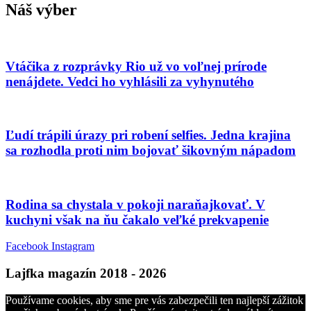
Náš výber
Vtáčika z rozprávky Rio už vo voľnej prírode
nenájdete. Vedci ho vyhlásili za vyhynutého
Ľudí trápili úrazy pri robení selfies. Jedna krajina
sa rozhodla proti nim bojovať šikovným nápadom
Rodina sa chystala v pokoji naraňajkovať. V
kuchyni však na ňu čakalo veľké prekvapenie
Facebook
Instagram
Lajfka magazín 2018 - 2026
Používame cookies, aby sme pre vás zabezpečili ten najlepší zážitok