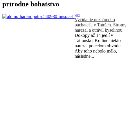
prírodné bohatstvo
MIX
Vyčíňanie neznámeho
páchateľa v Tatrách. Stromy
narezal a otrávil kyselinou
Dokopy až 14 jedlí v
Tatranskej Kotline niekto
narezal po celom obvode.
Aby toho nebolo málo,
následne...