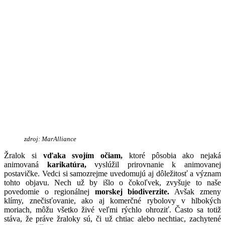
zdroj: MarAlliance
Žralok si
vďaka svojím očiam,
ktoré pôsobia ako nejaká
animovaná
karikatúra,
vyslúžil prirovnanie k animovanej
postavičke. Vedci si samozrejme uvedomujú aj dôležitosť a význam
tohto objavu. Nech už by išlo o čokoľvek, zvyšuje to naše
povedomie o regionálnej
morskej biodiverzite.
Avšak zmeny
klímy, znečisťovanie, ako aj komerčné rybolovy v hlbokých
moriach, môžu všetko živé veľmi rýchlo ohroziť. Často sa totiž
stáva, že práve žraloky sú, či už chtiac alebo nechtiac, zachytené