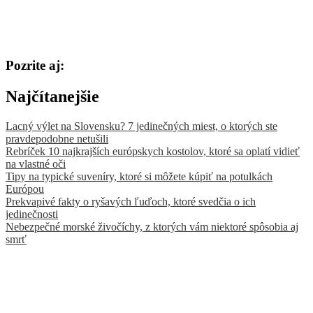
Pozrite aj:
Najčítanejšie
Lacný výlet na Slovensku? 7 jedinečných miest, o ktorých ste
pravdepodobne netušili
Rebríček 10 najkrajších európskych kostolov, ktoré sa oplatí vidieť
na vlastné oči
Tipy na typické suveníry, ktoré si môžete kúpiť na potulkách
Európou
Prekvapivé fakty o ryšavých ľuďoch, ktoré svedčia o ich
jedinečnosti
Nebezpečné morské živočíchy, z ktorých vám niektoré spôsobia aj
smrť