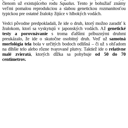
členom už existujúceho rodu
Squalus.
Tento je bohužiaľ známy
veľmi pomalou reprodukciou a slabou genetickou rozmanitosťou
typickou pre ostatné žraloky žijúce v hlbokých vodách.
Vedci pôvodne predpokladali, že ide o druh, ktorý možno zaradiť k
žralokom, ktorí sa vyskytujú v japonských vodách. Až
genetické
testy a porovnávanie
s troma ďalšími príbuznými druhmi
preukázalo, že ide o skutočne osobitný druh. Veď už
samotná
morfológia tela
bola v určitých bodoch odlišná – či už s ohľadom
na dlhšie telo alebo rôzne tvarované plutvy. Taktiež ide o
relatívne
malé zvieratá
, ktorých dĺžka sa pohybuje
od 50 do 70
centimetrov.