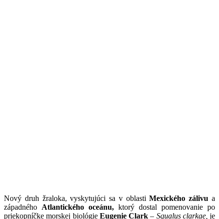
Nový druh žraloka, vyskytujúci sa v oblasti
Mexického zálivu
a
západného
Atlantického oceánu,
ktorý dostal pomenovanie po
priekopníčke morskej biológie
Eugenie Clark
–
Squalus clarkae,
je