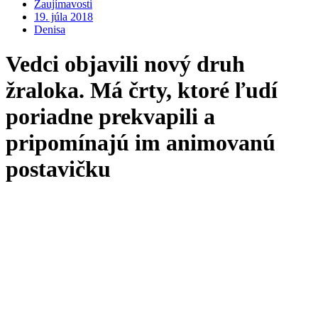
Zaujímavosti
19. júla 2018
Denisa
Vedci objavili nový druh
žraloka. Má črty, ktoré ľudí
poriadne prekvapili a
pripomínajú im animovanú
postavičku