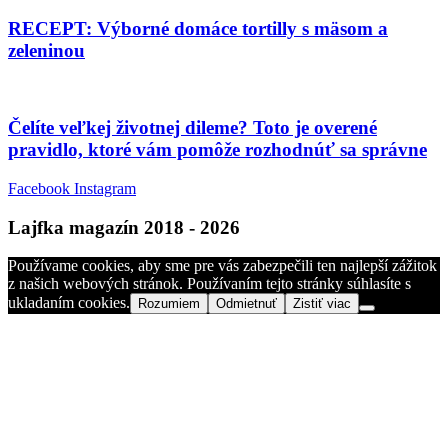
RECEPT: Výborné domáce tortilly s mäsom a
zeleninou
Čelíte veľkej životnej dileme? Toto je overené
pravidlo, ktoré vám pomôže rozhodnúť sa správne
Facebook
Instagram
Lajfka magazín 2018 - 2026
Používame cookies, aby sme pre vás zabezpečili ten najlepší zážitok
z našich webových stránok. Používaním tejto stránky súhlasíte s
ukladaním cookies.
Rozumiem
Odmietnuť
Zistiť viac