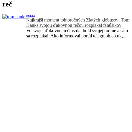
reč
ĽUDIA
Najkrajší moment tohtoročných Zlatých glóbusov: Tom
Hanks svojou ďakovnou rečou rozplakal fanúšikov
Vo svojej ďakovnej reči vzdal hold svojej rodine a sám
sa rozplakal. Ako informoval portál telegraph.co.uk,...