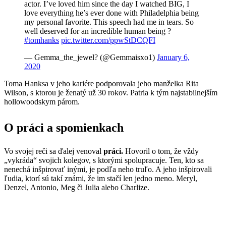
actor. I’ve loved him since the day I watched BIG, I
love everything he’s ever done with Philadelphia being
my personal favorite. This speech had me in tears. So
well deserved for an incredible human being ?
#tomhanks
pic.twitter.com/ppwStDCQFI
— Gemma_the_jewel? (@Gemmaisxo1)
January 6,
2020
Toma Hanksa v jeho kariére podporovala jeho manželka Rita
Wilson, s ktorou je ženatý už 30 rokov. Patria k tým najstabilnejším
hollowoodskym párom.
O práci a spomienkach
Vo svojej reči sa ďalej venoval
práci.
Hovoril o tom, že vždy
„vykráda“ svojich kolegov, s ktorými spolupracuje. Ten, kto sa
nenechá inšpirovať inými, je podľa neho truľo. A jeho inšpirovali
ľudia, ktorí sú takí známi, že im stačí len jedno meno. Meryl,
Denzel, Antonio, Meg či Julia alebo Charlize.