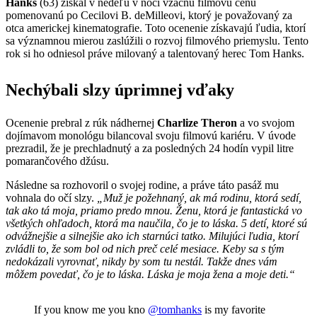
Hanks
(63) získal v nedeľu v noci vzácnu filmovú cenu
pomenovanú po Cecilovi B. deMilleovi, ktorý je považovaný za
otca americkej kinematografie. Toto ocenenie získavajú ľudia, ktorí
sa významnou mierou zaslúžili o rozvoj filmového priemyslu. Tento
rok si ho odniesol práve milovaný a talentovaný herec Tom Hanks.
Nechýbali slzy úprimnej vďaky
Ocenenie prebral z rúk nádhernej
Charlize Theron
a vo svojom
dojímavom monológu bilancoval svoju filmovú kariéru. V úvode
prezradil, že je prechladnutý a za posledných 24 hodín vypil litre
pomarančového džúsu.
Následne sa rozhovoril o svojej rodine, a práve táto pasáž mu
vohnala do očí slzy.
„Muž je požehnaný, ak má rodinu, ktorá sedí,
tak ako tá moja, priamo predo mnou. Ženu, ktorá je fantastická vo
všetkých ohľadoch, ktorá ma naučila, čo je to láska. 5 detí, ktoré sú
odvážnejšie a silnejšie ako ich starnúci tatko. Milujúci ľudia, ktorí
zvládli to, že som bol od nich preč celé mesiace. Keby sa s tým
nedokázali vyrovnať, nikdy by som tu nestál. Takže dnes vám
môžem povedať, čo je to láska. Láska je moja žena a moje deti.“
If you know me you kno
@tomhanks
is my favorite