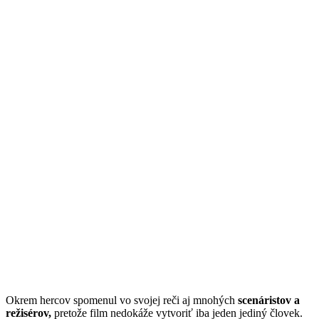
Okrem hercov spomenul vo svojej reči aj mnohých
scenáristov a
režisérov,
pretože film nedokáže vytvoriť iba jeden jediný človek.