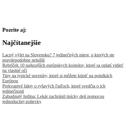
Pozrite aj:
Najčítanejšie
Lacný výlet na Slovensku? 7 jedinečných miest, o ktorých ste
pravdepodobne netušili
Rebríček 10 najkrajších európskych kostolov, ktoré sa oplatí vidieť
na vlastné oči
Tipy na typické suveníry, ktoré si môžete kúpiť na potulkách
Európou
Prekvapivé fakty o ryšavých ľuďoch, ktoré svedčia o ich
jedinečnosti
Zabudnutý hrdina: Lekár zachránil tisícky detí pomocou
jednoduchej polievky