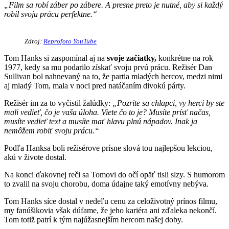
„
Film sa robí záber po zábere. A presne preto je nutné, aby si každý
robil svoju prácu perfektne.“
Zdroj:
Reprofoto YouTube
Tom Hanks si zaspomínal aj na
svoje začiatky,
konkrétne na rok
1977, kedy sa mu podarilo získať svoju prvú prácu. Režisér Dan
Sullivan bol nahnevaný na to, že partia mladých hercov, medzi nimi
aj mladý Tom, mala v noci pred natáčaním divokú párty.
Režisér im za to vyčistil žalúdky:
„Pozrite sa chlapci, vy herci by ste
mali vedieť, čo je vaša úloha. Viete čo to je? Musíte prísť načas,
musíte vedieť text a musíte mať hlavu plnú nápadov. Inak ja
nemôžem robiť svoju prácu.“
Podľa Hanksa boli režisérove prísne slová tou najlepšou lekciou,
akú v živote dostal.
Na konci ďakovnej reči sa Tomovi do očí opäť tisli slzy. S humorom
to zvalil na svoju chorobu, doma údajne taký emotívny nebýva.
Tom Hanks síce dostal v nedeľu cenu za celoživotný prínos filmu,
my fanúšikovia však dúfame, že jeho kariéra ani zďaleka nekončí.
Tom totiž patrí k tým najúžasnejším hercom našej doby.