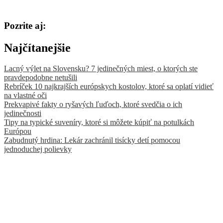
Pozrite aj:
Najčítanejšie
Lacný výlet na Slovensku? 7 jedinečných miest, o ktorých ste
pravdepodobne netušili
Rebríček 10 najkrajších európskych kostolov, ktoré sa oplatí vidieť
na vlastné oči
Prekvapivé fakty o ryšavých ľuďoch, ktoré svedčia o ich
jedinečnosti
Tipy na typické suveníry, ktoré si môžete kúpiť na potulkách
Európou
Zabudnutý hrdina: Lekár zachránil tisícky detí pomocou
jednoduchej polievky