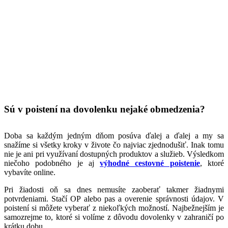
Sú v poistení na dovolenku nejaké obmedzenia?
Doba sa každým jedným dňom posúva ďalej a ďalej a my sa
snažíme si všetky kroky v živote čo najviac zjednodušiť. Inak tomu
nie je ani pri využívaní dostupných produktov a služieb. Výsledkom
niečoho podobného je aj
výhodné cestovné poistenie
, ktoré
vybavíte online.
Pri žiadosti oň sa dnes nemusíte zaoberať takmer žiadnymi
potvrdeniami. Stačí OP alebo pas a overenie správnosti údajov. V
poistení si môžete vyberať z niekoľkých možností. Najbežnejším je
samozrejme to, ktoré si volíme z dôvodu dovolenky v zahraničí po
krátku dobu.