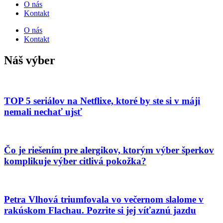
O nás
Kontakt
O nás
Kontakt
Náš výber
TOP 5 seriálov na Netflixe, ktoré by ste si v máji
nemali nechať ujsť
Čo je riešením pre alergikov, ktorým výber šperkov
komplikuje výber citlivá pokožka?
Petra Vlhová triumfovala vo večernom slalome v
rakúskom Flachau. Pozrite si jej víťaznú jazdu