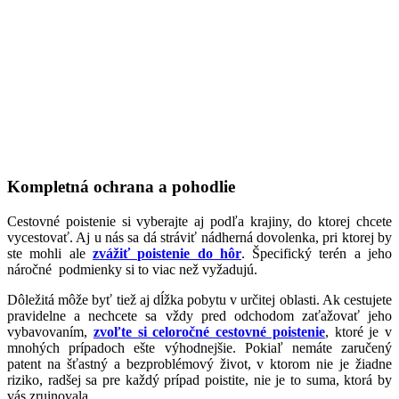
Kompletná ochrana a pohodlie
Cestovné poistenie si vyberajte aj podľa krajiny, do ktorej chcete
vycestovať. Aj u nás sa dá stráviť nádherná dovolenka, pri ktorej by
ste mohli ale
zvážiť poistenie do hôr
. Špecifický terén a jeho
náročné podmienky si to viac než vyžadujú.
Dôležitá môže byť tiež aj dĺžka pobytu v určitej oblasti. Ak cestujete
pravidelne a nechcete sa vždy pred odchodom zaťažovať jeho
vybavovaním,
zvoľte si celoročné cestovné poistenie
, ktoré je v
mnohých prípadoch ešte výhodnejšie. Pokiaľ nemáte zaručený
patent na šťastný a bezproblémový život, v ktorom nie je žiadne
riziko, radšej sa pre každý prípad poistite, nie je to suma, ktorá by
vás zruinovala