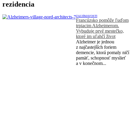
rezidencia
ZAUJÍMAVOSTI
Francúzsko pomôže ľuďom
trpiacim Alzheimerom.
Vybuduje prvé mestečko,
ktoré im uľahčí život
Alzheimer je jednou
z najčastejších foriem
demencie, ktorá pomaly ničí
pamäť, schopnosť myslieť
a v konečnom...