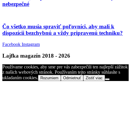
nebezpečné
Čo všetko musia spraviť poľovníci, aby mali k
dispozícii bezchybnú a vždy pripravenú techniku?
Facebook
Instagram
Lajfka magazín 2018 - 2026
Používame cookies, aby sme pre vás zabezpečili ten najlepší zážitok
z našich webových stránok. Používaním tejto stránky súhlasíte s
ukladaním cookies.
Rozumiem
Odmietnuť
Zistiť viac