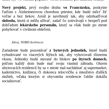
Nový projekt,
prvý svojho druhu
vo Francúzsku,
poskytne
ľuďom s Alzheimerovou chorobou priestor, kde budú môcť žiť
voľne a bez liekov. Areál je navrhnutý tak, aby odzrkadľoval
slobodu,
ktorú si môžu užívať, zatiaľ čo zotrvávajú v bezpečí pod
dohľadom
lekárskeho personálu,
ktorý sa však bude po meste
pohybovať v civilnom oblečení.
Zdroj: NORD Architects
Zariadenie bude pozostávať
z bytových jednotiek,
ktoré budú
vybudované vo viacerých štýloch tak, aby vyhovovali rôznemu
vkusu. Jednotky budú stavané do blokov
po štyroch domoch,
pričom každý dom bude mať svoju vlastnú záhradu. Okrem
ubytovacích rezidencií by sa v meste mal nachádzať aj supermarket,
kaderníctvo, knižnica, či dokonca telocvičňa a množstvo ďalších
služieb, vďaka ktorým si obyvatelia rezidencie ľahšie dokážu
socializovať.