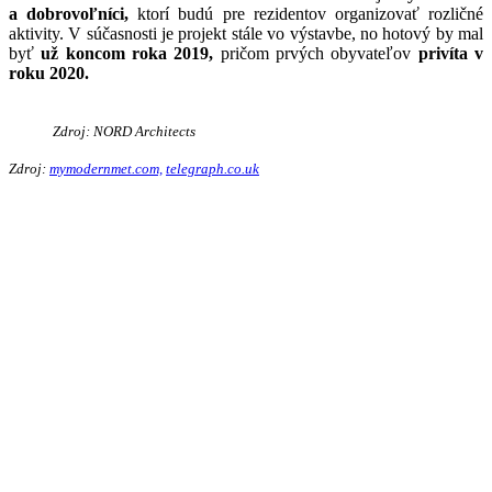
a dobrovoľníci,
ktorí budú pre rezidentov organizovať rozličné
aktivity. V súčasnosti je projekt stále vo výstavbe, no hotový by mal
byť
už koncom roka 2019,
pričom prvých obyvateľov
privíta v
roku 2020.
Zdroj: NORD Architects
Zdroj:
mymodernmet.com,
telegraph.co.uk