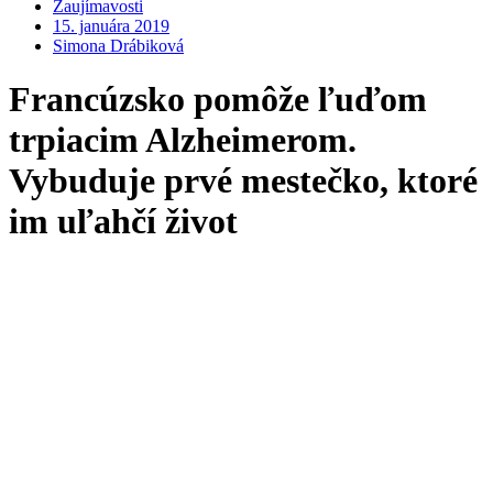
Zaujímavosti
15. januára 2019
Simona Drábiková
Francúzsko pomôže ľuďom
trpiacim Alzheimerom.
Vybuduje prvé mestečko, ktoré
im uľahčí život