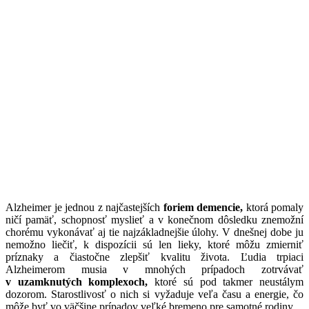
Alzheimer je jednou z najčastejších
foriem demencie,
ktorá pomaly
ničí pamäť, schopnosť myslieť a v konečnom dôsledku znemožní
chorému vykonávať aj tie najzákladnejšie úlohy. V dnešnej dobe ju
nemožno liečiť, k dispozícii sú len lieky, ktoré môžu zmierniť
príznaky a čiastočne zlepšiť kvalitu života. Ľudia trpiaci
Alzheimerom musia v mnohých prípadoch zotrvávať
v uzamknutých komplexoch,
ktoré sú pod takmer neustálym
dozorom. Starostlivosť o nich si vyžaduje veľa času a energie, čo
môže byť vo väčšine prípadov veľké bremeno pre samotné rodiny.