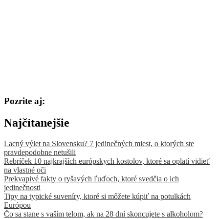
Pozrite aj:
Najčítanejšie
Lacný výlet na Slovensku? 7 jedinečných miest, o ktorých ste
pravdepodobne netušili
Rebríček 10 najkrajších európskych kostolov, ktoré sa oplatí vidieť
na vlastné oči
Prekvapivé fakty o ryšavých ľuďoch, ktoré svedčia o ich
jedinečnosti
Tipy na typické suveníry, ktoré si môžete kúpiť na potulkách
Európou
Čo sa stane s vaším telom, ak na 28 dní skoncujete s alkoholom?