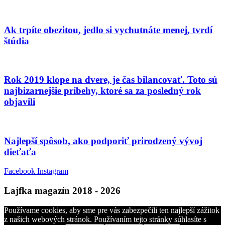
Ak trpíte obezitou, jedlo si vychutnáte menej, tvrdí
štúdia
Rok 2019 klope na dvere, je čas bilancovať. Toto sú
najbizarnejšie príbehy, ktoré sa za posledný rok
objavili
Najlepší spôsob, ako podporiť prirodzený vývoj
dieťaťa
Facebook
Instagram
Lajfka magazín 2018 - 2026
Používame cookies, aby sme pre vás zabezpečili ten najlepší zážitok
z našich webových stránok. Používaním tejto stránky súhlasíte s