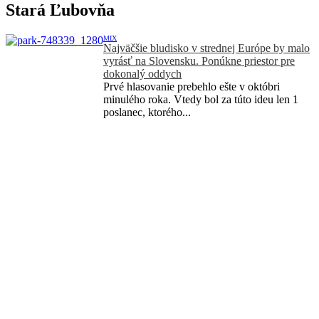
Stará Ľubovňa
MIX
Najväčšie bludisko v strednej Európe by malo
vyrásť na Slovensku. Ponúkne priestor pre
dokonalý oddych
Prvé hlasovanie prebehlo ešte v októbri
minulého roka. Vtedy bol za túto ideu len 1
poslanec, ktorého...