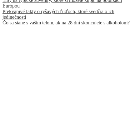
Tipy na typické suveníry, ktoré si môžete kúpiť na potulkách
Európou
Prekvapivé fakty o ryšavých ľuďoch, ktoré svedčia o ich
jedinečnosti
Čo sa stane s vaším telom, ak na 28 dní skoncujete s alkoholom?