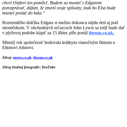
chcel Olafovi len pomôcť. Budem sa musieť s Edgarom
porozprávať, dúfam, že zmení svoje spôsoby, inak ho Elsa bude
musieť poslať do kúta.“
Roztomilého dráčika Edgara si možno dokonca nájdu deti aj pod
stromčekom. V obchodných reťazcoch John Lewis sa totiž bude dať
v plyšovej podobe kúpiť za 15 libier, píše portál
thesun.co.uk.
Minulý rok spoločnosť bodovala krátkym vianočným filmom o
Eltonovi Johnovi.
Zdroj:
metro.co.uk,
thesun.co.uk
Zdroj titulnej fotografie:
YouTube