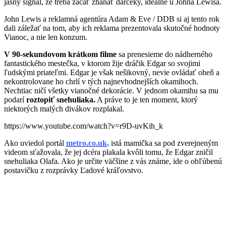
jasný signál, že treba začať zháňať darčeky, ideálne u Johna Lewisa.
John Lewis a reklamná agentúra Adam & Eve / DDB si aj tento rok
dali záležať na tom, aby ich reklama prezentovala skutočné hodnoty
Vianoc, a nie len konzum.
V 90-sekundovom krátkom filme
sa prenesieme do nádherného
fantastického mestečka, v ktorom žije dráčik Edgar so svojimi
ľudskými priateľmi. Edgar je však nešikovný, nevie ovládať oheň a
nekontrolovane ho chrlí v tých najnevhodnejších okamihoch.
Nechtiac ničí všetky vianočné dekorácie. V jednom okamihu sa mu
podarí
roztopiť snehuliaka.
A práve to je ten moment, ktorý
niektorých malých divákov rozplakal.
https://www.youtube.com/watch?v=r9D-uvKih_k
Ako uviedol portál
metro.co.uk,
istá mamička sa pod zverejneným
videom sťažovala, že jej dcéra plakala kvôli tomu, že Edgar zničil
snehuliaka Olafa. Ako je určite väčšine z vás známe, ide o obľúbenú
postavičku z rozprávky Ľadové kráľovstvo.