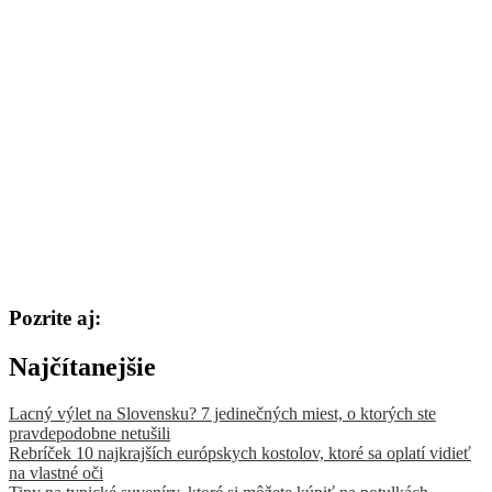
Pozrite aj:
Najčítanejšie
Lacný výlet na Slovensku? 7 jedinečných miest, o ktorých ste
pravdepodobne netušili
Rebríček 10 najkrajších európskych kostolov, ktoré sa oplatí vidieť
na vlastné oči