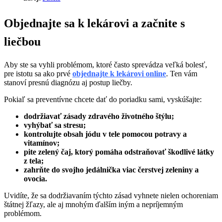
Objednajte sa k lekárovi a začnite s
liečbou
Aby ste sa vyhli problémom, ktoré často sprevádza veľká bolesť,
pre istotu sa ako prvé
objednajte k lekárovi online
. Ten vám
stanoví presnú diagnózu aj postup liečby.
Pokiaľ sa preventívne chcete dať do poriadku sami, vyskúšajte:
dodržiavať zásady zdravého životného štýlu;
vyhýbať sa stresu;
kontrolujte obsah jódu v tele pomocou potravy a
vitamínov;
pite zelený čaj, ktorý pomáha odstraňovať škodlivé látky
z tela;
zahrňte do svojho jedálnička viac čerstvej zeleniny a
ovocia.
Uvidíte, že sa dodržiavaním týchto zásad vyhnete nielen ochoreniam
štátnej žľazy, ale aj mnohým ďalším iným a nepríjemným
problémom.