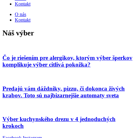
Kontakt
O nás
Kontakt
Náš výber
Čo je riešením pre alergikov, ktorým výber šperkov
komplikuje výber citlivá pokožka?
Predajú vám dáždniky, pizzu, či dokonca živých
krabov. Toto sú najbizarnejšie automaty sveta
Výber kuchynského drezu v 4 jednoduchých
krokoch
Facebook
Instagram