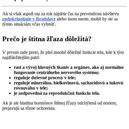
Ak si však aspoň raz za rok nájdete čas na preventívnu návštevu
endokrinológie v Bratislave
alebo inom meste, mohli by ste sa
týmto situáciám včas vyhnúť.
Prečo je štítna žľaza dôležitá?
V prvom rade preto, že plní mnohé dôležité funkcie tela, kde k tým
najdôležitejším patrí:
rast a vývoj hlavných tkanív a orgánov, ako aj normálne
fungovanie centrálneho nervového systému;
reguluje duševné procesy v tele;
reguluje minerálnu, bielkovinovú, sacharidovú a tukovú
rovnováhu v tele;
je zodpovedná za reprodukčnú funkciu tela.
Ak je ale hladina hormónov štítnej žľazy odchýlená od noriem,
prejavujú sa rôzne ochorenia.