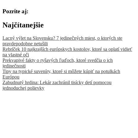
Pozrite aj:
Najčítanejšie
Lacný výlet na Slovensku? 7 jedinečných miest, o ktorých ste
pravdepodobne netušili
Rebríček 10 najkrajších európskych kostolov, ktoré sa oplatí vidieť
na vlastné oči
Prekvapivé fakty o ryšavých ľuďoch, ktoré svedčia o ich
jedinečnosti
Tipy na typické suveníry, ktoré si môžete kúpiť na potulkách
Európou
Zabudnutý hrdina: Lekár zachránil tisícky detí pomocou
jednoduchej polievky