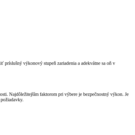
liť príslušný výkonový stupeň zariadenia a adekvátne sa oň v
sti. Najdôležitejším faktorom pri výbere je bezpečnostný výkon. Je
 požiadavky.