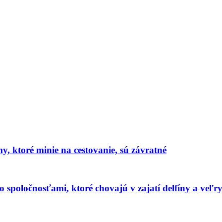
y, ktoré minie na cestovanie, sú závratné
 spoločnosťami, ktoré chovajú v zajatí delfíny a veľr