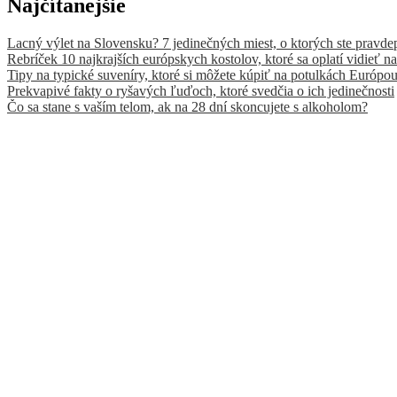
Najčítanejšie
Lacný výlet na Slovensku? 7 jedinečných miest, o ktorých ste pravde
Rebríček 10 najkrajších európskych kostolov, ktoré sa oplatí vidieť na
Tipy na typické suveníry, ktoré si môžete kúpiť na potulkách Európo
Prekvapivé fakty o ryšavých ľuďoch, ktoré svedčia o ich jedinečnosti
Čo sa stane s vaším telom, ak na 28 dní skoncujete s alkoholom?