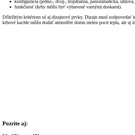
konfigurácia (jedno-, dvoj-, trojstranná, panoramatická, uhlová,
funkčnosť (krby môžu byť vybavené varnými doskami).
Dôležitým kritériom sú aj dizajnové prvky. Dizajn musí zodpovedať i
krbové kachle môžu dodať atmosfére domu nielen pocit tepla, ale aj út
Pozrite aj: