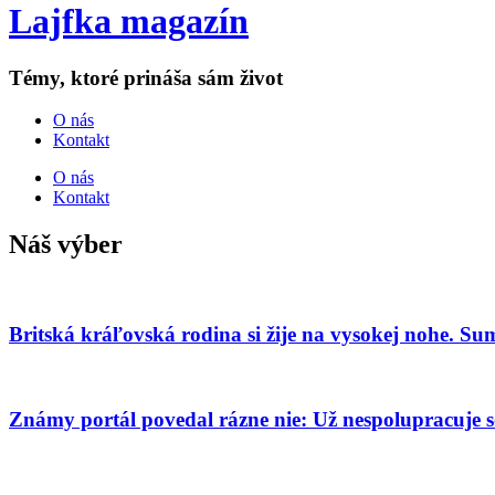
Lajfka magazín
Témy, ktoré prináša sám život
O nás
Kontakt
O nás
Kontakt
Náš výber
Britská kráľovská rodina si žije na vysokej nohe. Sum
Známy portál povedal rázne nie: Už nespolupracuje so