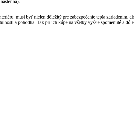
 nástenná).
nteriéru, musí byť nielen dôležitý pre zabezpečenie tepla zariadením,
ulnosti a pohodlia. Tak pri ich kúpe na všetky vyššie spomenuté a dôleži