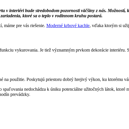
u v interiéri bude stredobodom pozornosti väčšiny z nás. Možností, kt
zariadenia, ktoré sa o teplo v rodinnom kruhu postará.
zí, máme pre vás riešenie.
Moderné krbové kachle
, vďaka ktorým si uži
funkciu vykurovania. Je tiež významným prvkom dekorácie interiéru. S
é na použitie. Poskytujú priestoru dobrý hrejivý výkon, ku ktorému vá
o spaľovania nedochádza k úniku potenciálne užitočných látok, ktoré 
 hodín prevádzky.