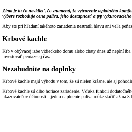
Zima je tu čo nevidieť, čo znamená, že vytvorenie teplotného komfort
výbere rozhoduje cena paliva, jeho dostupnosť a typ vykurovacieho 
Aby ste pri hľadaní takéhoto zariadenia nestratili hlavu ani veľa peňa
Krbové kachle
Krb v obývacej izbe vidieckeho domu alebo chaty dnes už neplní iba 
investovať peniaze aj čas.
Nezabudnite na doplnky
Krbové kachle majú výhodu v tom, že sú nielen krásne, ale aj pohodln
Krbové kachle sú dlho horiace zariadenie. Vďaka funkcii dodatočnéh
ukazovateľov účinnosti – jedno naplnenie paliva môže stačiť až na 8