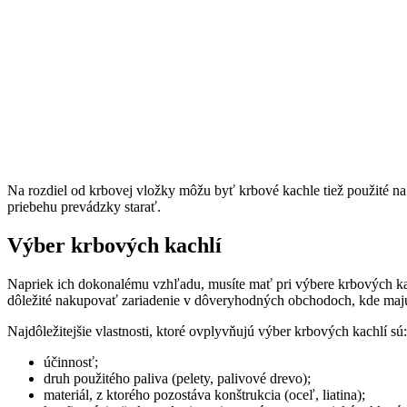
Na rozdiel od krbovej vložky môžu byť krbové kachle tiež použité na 
priebehu prevádzky starať.
Výber krbových kachlí
Napriek ich dokonalému vzhľadu, musíte mať pri výbere krbových kach
dôležité nakupovať zariadenie v dôveryhodných obchodoch, kde majú 
Najdôležitejšie vlastnosti, ktoré ovplyvňujú výber krbových kachlí sú:
účinnosť;
druh použitého paliva (pelety, palivové drevo);
materiál, z ktorého pozostáva konštrukcia (oceľ, liatina);