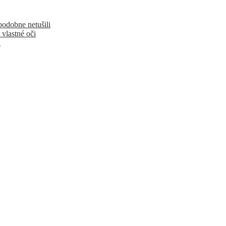
podobne netušili
 vlastné oči
u