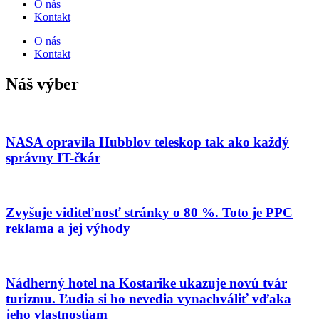
O nás
Kontakt
O nás
Kontakt
Náš výber
NASA opravila Hubblov teleskop tak ako každý
správny IT-čkár
Zvyšuje viditeľnosť stránky o 80 %. Toto je PPC
reklama a jej výhody
Nádherný hotel na Kostarike ukazuje novú tvár
turizmu. Ľudia si ho nevedia vynachváliť vďaka
jeho vlastnostiam