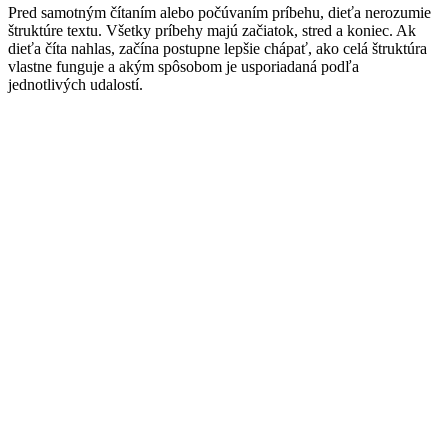
Pred samotným čítaním alebo počúvaním príbehu, dieťa nerozumie
štruktúre textu. Všetky príbehy majú začiatok, stred a koniec. Ak
dieťa číta nahlas, začína postupne lepšie chápať, ako celá štruktúra
vlastne funguje a akým spôsobom je usporiadaná podľa
jednotlivých udalostí.