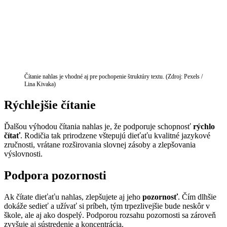
Čítanie nahlas je vhodné aj pre pochopenie štruktúry textu. (Zdroj: Pexels /
Lina Kivaka)
Rýchlejšie čítanie
Ďalšou výhodou čítania nahlas je, že podporuje schopnosť
rýchlo
čítať
. Rodičia tak prirodzene vštepujú dieťaťu kvalitné jazykové
zručnosti, vrátane rozširovania slovnej zásoby a zlepšovania
výslovnosti.
Podpora pozornosti
Ak čítate dieťaťu nahlas, zlepšujete aj jeho
pozornosť
. Čím dlhšie
dokáže sedieť a užívať si príbeh, tým trpezlivejšie bude neskôr v
škole, ale aj ako dospelý. Podporou rozsahu pozornosti sa zároveň
zvyšuje aj sústredenie a koncentrácia.