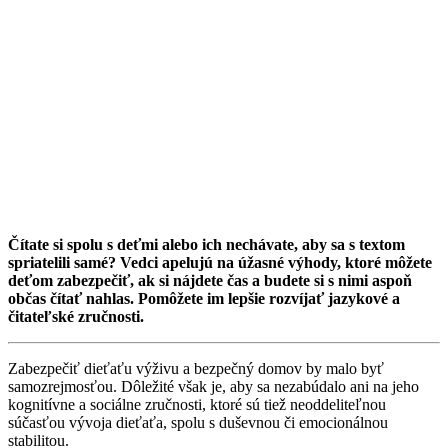
Čítate si spolu s deťmi alebo ich nechávate, aby sa s textom
spriatelili samé? Vedci apelujú na úžasné výhody, ktoré môžete
deťom zabezpečiť, ak si nájdete čas a budete si s nimi aspoň
občas čítať nahlas. Pomôžete im lepšie rozvíjať jazykové a
čitateľské zručnosti.
Zabezpečiť dieťaťu výživu a bezpečný domov by malo byť
samozrejmosťou. Dôležité však je, aby sa nezabúdalo ani na jeho
kognitívne a sociálne zručnosti, ktoré sú tiež neoddeliteľnou
súčasťou vývoja dieťaťa, spolu s duševnou či emocionálnou
stabilitou.