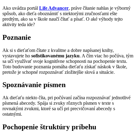
Ako uvádza portál
Life Advancer
, práve čítanie nahlas je výborný
spôsob, ako dieťa oboznámiť s niektorými zručnosťami ešte
predtým, ako sa v škole naučí čítať a písať. O aké výhody tejto
aktivity teda ide?
Poznanie
Ak si s dieťaťom čítate z kvalitne a dobre napísanej knihy,
vystavujete ho
sofistikovanému jazyku
. A čím viac ho počúva, tým
sa učí využívať svoje kognitívne schopnosti na pochopenie textu.
Toto budovanie poznania pomáha dieťaťu získať náskok v škole,
pretože je schopné rozpoznávať zložitejšie slová a situácie.
Spoznávanie písmen
Ak dieťaťu niekto číta, pri počúvaní začína rozpoznávať jednotlivé
písmená abecedy. Spája si zvuky rôznych písmen v texte s
rovnakými zvukmi, ktoré sa učí pri precvičovaní abecedy s
ostatnými.
Pochopenie štruktúry príbehu