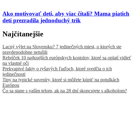
Ako motivovať deti, aby viac čítali? Mama piatich
detí prezradila jednoduchý trik
Najčítanejšie
Lacný výlet na Slovensku? 7 jedinečných miest, o ktorých ste
pravdepodobne netušili
Rebríček 10 najkrajších európskych kostolov, ktoré sa oplatí vidieť
na vlastné oči
Prekvapivé fakty o ryšavých ľuďoch, ktoré svedčia o ich
jedinečnosti
Tipy na typické suveníry, ktoré si môžete kúpiť na potulkách
Európou
Čo sa stane s vaším telom, ak na 28 dní skoncujete s alkoholom?