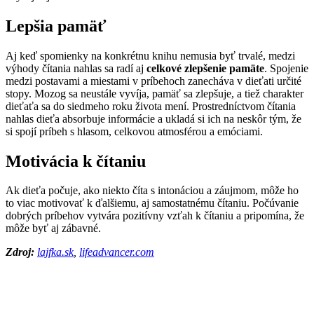
Lepšia pamäť
Aj keď spomienky na konkrétnu knihu nemusia byť trvalé, medzi
výhody čítania nahlas sa radí aj
celkové zlepšenie pamäte
. Spojenie
medzi postavami a miestami v príbehoch zanecháva v dieťati určité
stopy. Mozog sa neustále vyvíja, pamäť sa zlepšuje, a tiež charakter
dieťaťa sa do siedmeho roku života mení. Prostredníctvom čítania
nahlas dieťa absorbuje informácie a ukladá si ich na neskôr tým, že
si spojí príbeh s hlasom, celkovou atmosférou a emóciami.
Motivácia k čítaniu
Ak dieťa počuje, ako niekto číta s intonáciou a záujmom, môže ho
to viac motivovať k ďalšiemu, aj samostatnému čítaniu. Počúvanie
dobrých príbehov vytvára pozitívny vzťah k čítaniu a pripomína, že
môže byť aj zábavné.
Zdroj:
lajfka.sk
,
lifeadvancer.com