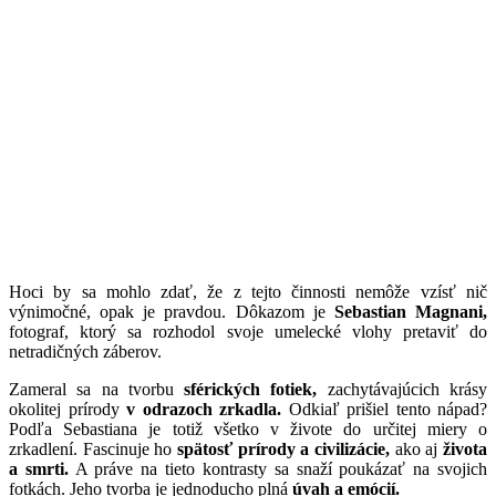
Hoci by sa mohlo zdať, že z tejto činnosti nemôže vzísť nič
výnimočné, opak je pravdou. Dôkazom je
Sebastian Magnani,
fotograf, ktorý sa rozhodol svoje umelecké vlohy pretaviť do
netradičných záberov.
Zameral sa na tvorbu
sférických fotiek,
zachytávajúcich krásy
okolitej prírody
v odrazoch zrkadla.
Odkiaľ prišiel tento nápad?
Podľa Sebastiana je totiž všetko v živote do určitej miery o
zrkadlení. Fascinuje ho
spätosť prírody a civilizácie,
ako aj
života
a smrti.
A práve na tieto kontrasty sa snaží poukázať na svojich
fotkách. Jeho tvorba je jednoducho plná
úvah a emócií.