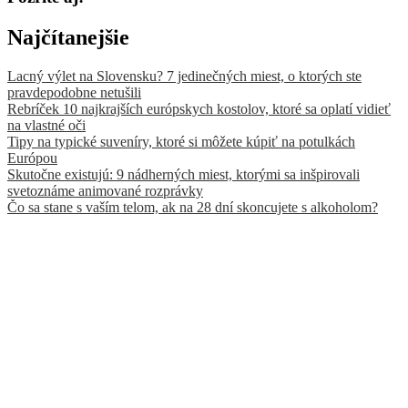
Najčítanejšie
Lacný výlet na Slovensku? 7 jedinečných miest, o ktorých ste
pravdepodobne netušili
Rebríček 10 najkrajších európskych kostolov, ktoré sa oplatí vidieť
na vlastné oči
Tipy na typické suveníry, ktoré si môžete kúpiť na potulkách
Európou
Skutočne existujú: 9 nádherných miest, ktorými sa inšpirovali
svetoznáme animované rozprávky
Čo sa stane s vaším telom, ak na 28 dní skoncujete s alkoholom?