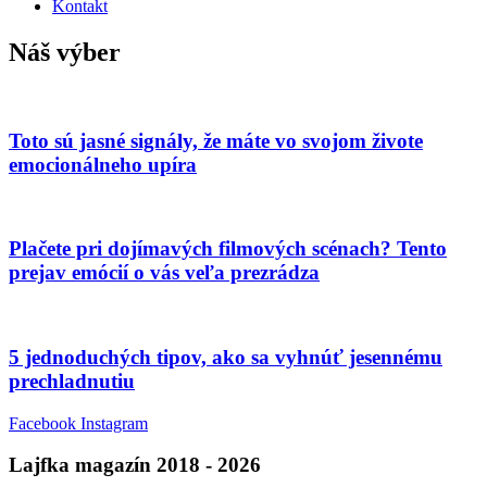
Kontakt
Náš výber
Toto sú jasné signály, že máte vo svojom živote
emocionálneho upíra
Plačete pri dojímavých filmových scénach? Tento
prejav emócií o vás veľa prezrádza
5 jednoduchých tipov, ako sa vyhnúť jesennému
prechladnutiu
Facebook
Instagram
Lajfka magazín 2018 - 2026