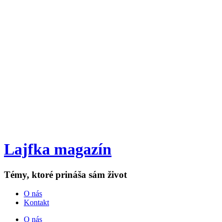
Lajfka magazín
Témy, ktoré prináša sám život
O nás
Kontakt
O nás