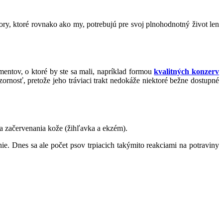
ory, ktoré rovnako ako my, potrebujú pre svoj plnohodnotný život len
mentov, o ktoré by ste sa mali, napríklad formou
kvalitných konzerv
ornosť, pretože jeho tráviaci trakt nedokáže niektoré bežne dostupné
a a začervenania kože (žihľavka a ekzém).
nie. Dnes sa ale počet psov trpiacich takýmito reakciami na potraviny