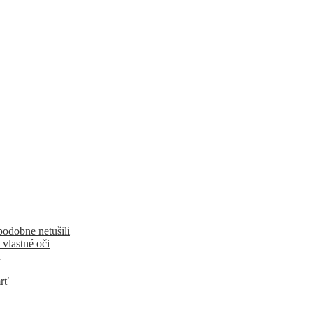
podobne netušili
 vlastné oči
u
rť