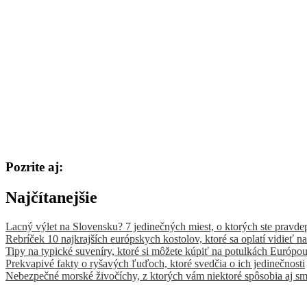
Pozrite aj:
Najčítanejšie
Lacný výlet na Slovensku? 7 jedinečných miest, o ktorých ste pravde
Rebríček 10 najkrajších európskych kostolov, ktoré sa oplatí vidieť na
Tipy na typické suveníry, ktoré si môžete kúpiť na potulkách Európo
Prekvapivé fakty o ryšavých ľuďoch, ktoré svedčia o ich jedinečnosti
Nebezpečné morské živočíchy, z ktorých vám niektoré spôsobia aj sm