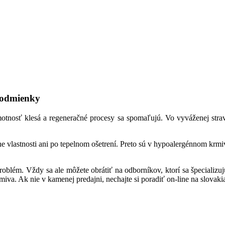
 podmienky
hmotnosť klesá a regeneračné procesy sa spomaľujú. Vo vyváženej str
énne vlastnosti ani po tepelnom ošetrení. Preto sú v hypoalergénnom kr
oblém. Vždy sa ale môžete obrátiť na odborníkov, ktorí sa špecializujú
va. Ak nie v kamenej predajni, nechajte si poradiť on-line na slovak