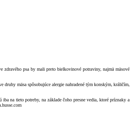
ave zdravého psa by mali preto bielkovinové potraviny, najmä mäsové
mive druhy mäsa spôsobujúce alergie nahradené tým konským, králičím,
 iba na tieto potreby, na základe čoho presne vedia, ktoré príznaky a
ia.husse.com