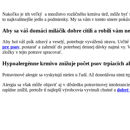
Nakoľko je trh veľký a množstvo rozličného krmiva tiež, môže byť tá
to najkvalitnejšie jedlo a podmienky. My sa vám v tomto smere pokú
Aby sa váš domáci miláčik dobre cítili a robili vám n
Aby bol váš psík zdravý a veselý, potrebuje vyváženú stravu. Určité
pre psov
, postarať a zahrnúť do potrebnej dennej dávky najmä vy. V
zložky v tejto potrave spracovať.
Hypoalergénne krmivo znižuje počet psov trpiacich a
Potravinové alergie sa vyskytujú nielen u ľudí. Až donedávna nimi tr
Alergia sa však môže objaviť aj v dôsledku potravinovej intolerancie
rapídne znížil, pretože tí najlepší výrobcovia vyvinuli chutné a
dobré 