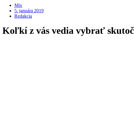
Mix
5. januára 2019
Redakcia
Koľkí z vás vedia vybrať skuto