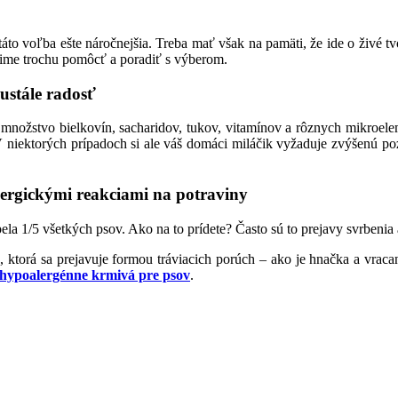
to voľba ešte náročnejšia. Treba mať však na pamäti, že ide o živé tv
sime trochu pomôcť a poradiť s výberom.
eustále radosť
 množstvo bielkovín, sacharidov, tukov, vitamínov a rôznych mikroele
 niektorých prípadoch si ale váš domáci miláčik vyžaduje zvýšenú poz
lergickými reakciami na potraviny
pela 1/5 všetkých psov. Ako na to prídete? Často sú to prejavy svrbeni
, ktorá sa prejavuje formou tráviacich porúch – ako je hnačka a vraca
hypoalergénne krmivá pre psov
.