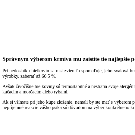
Správnym výberom krmiva mu zaistíte tie najlepšie
Pri nedostatku bielkovín sa rast zvieraťa spomaľuje, jeho svalová 
výrobky, zaberať až 66,5 %.
Avšak živočíšne bielkoviny sú termostabilné a nestratia svoje alerg
kačacím a morčacím alebo rybami.
Ak si všímate pri jeho kúpe zloženie, nemali by ste mať s výberom pr
nepríjemné reakcie vášho psíka sú dôvodom na výber konkrétneho krmi