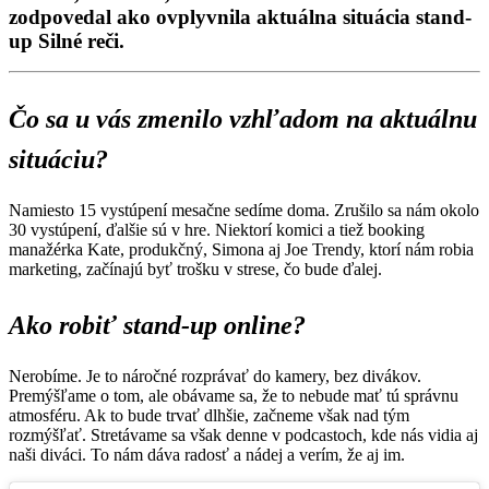
zodpovedal ako ovplyvnila aktuálna situácia stand-
up Silné reči.
Čo sa u vás zmenilo vzhľadom na aktuálnu
situáciu?
Namiesto 15 vystúpení mesačne sedíme doma. Zrušilo sa nám okolo
30 vystúpení, ďalšie sú v hre. Niektorí komici a tiež booking
manažérka Kate, produkčný, Simona aj Joe Trendy, ktorí nám robia
marketing, začínajú byť trošku v strese, čo bude ďalej.
Ako robiť stand-up online?
Nerobíme. Je to náročné rozprávať do kamery, bez divákov.
Premýšľame o tom, ale obávame sa, že to nebude mať tú správnu
atmosféru. Ak to bude trvať dlhšie, začneme však nad tým
rozmýšľať. Stretávame sa však denne v podcastoch, kde nás vidia aj
naši diváci. To nám dáva radosť a nádej a verím, že aj im.