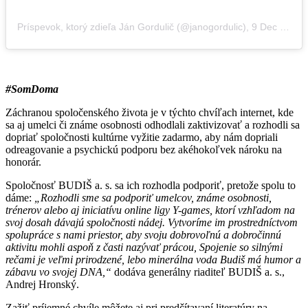
Príspevok, ktorý zdieľa Ján Gordulič (@janogordulic)
,
9 Dec 2019 o 1:57 PST
#SomDoma
Záchranou spoločenského života je v týchto chvíľach internet, kde
sa aj umelci či známe osobnosti odhodlali zaktivizovať a rozhodli sa
dopriať spoločnosti kultúrne vyžitie zadarmo, aby nám dopriali
odreagovanie a psychickú podporu bez akéhokoľvek nároku na
honorár.
Spoločnosť BUDIŠ a. s. sa ich rozhodla podporiť, pretože spolu to
dáme:
„Rozhodli sme sa podporiť umelcov, známe osobnosti,
trénerov alebo aj iniciatívu online ligy Y-games, ktorí vzhľadom na
svoj dosah dávajú spoločnosti nádej. Vytvoríme im prostredníctvom
spolupráce s nami priestor, aby svoju dobrovoľnú a dobročinnú
aktivitu mohli aspoň z časti nazývať prácou, Spojenie so silnými
rečami je veľmi prirodzené, lebo minerálna voda Budiš má humor a
zábavu vo svojej DNA,“
dodáva generálny riaditeľ BUDIŠ a. s.,
Andrej Hronský.
Zažiť príjemné chvíle môžete aj pri predčítavaní literatúry na