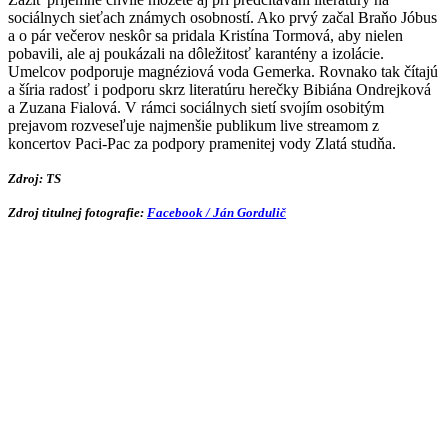
sociálnych sieťach známych osobností. Ako prvý začal Braňo Jóbus
a o pár večerov neskôr sa pridala Kristína Tormová, aby nielen
pobavili, ale aj poukázali na dôležitosť karantény a izolácie.
Umelcov podporuje magnéziová voda Gemerka. Rovnako tak čítajú
a šíria radosť i podporu skrz literatúru herečky Bibiána Ondrejková
a Zuzana Fialová. V rámci sociálnych sietí svojím osobitým
prejavom rozveseľuje najmenšie publikum live streamom z
koncertov Paci-Pac za podpory pramenitej vody Zlatá studňa.
Zdroj:
TS
Zdroj titulnej fotografie:
Facebook / Ján Gordulič