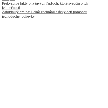
Prekvapivé fakty o ryšavých ľuďoch, ktoré svedčia o ich
jedinečnosti
Zabudnutý hrdina: Lekár zachránil tisícky detí pomocou
jednoduchej polievky