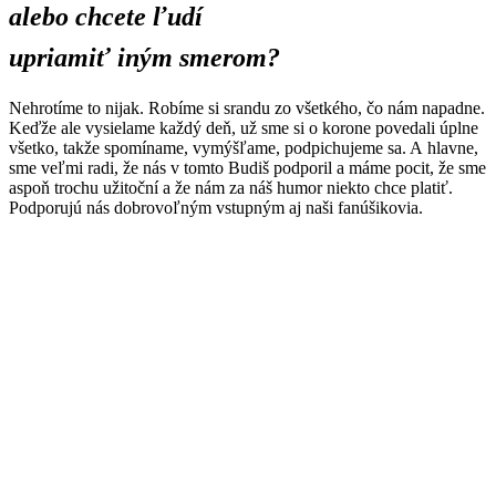
alebo chcete ľudí
upriamiť iným smerom?
Nehrotíme to nijak. Robíme si srandu zo všetkého, čo nám napadne.
Keďže ale vysielame každý deň, už sme si o korone povedali úplne
všetko, takže spomíname, vymýšľame, podpichujeme sa. A hlavne,
sme veľmi radi, že nás v tomto Budiš podporil a máme pocit, že sme
aspoň trochu užitoční a že nám za náš humor niekto chce platiť.
Podporujú nás dobrovoľným vstupným aj naši fanúšikovia.