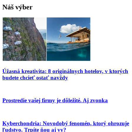
Náš výber
Úžasná kreativita: 8 originálnych hotelov, v ktorých
budete chcieť ostať navždy
Prostredie vašej firmy je dôležité. Aj zvonka
Kyberchondria: Novodobý fenomén, ktorý ohrozuje
ľudstvo. Trpíte ňou aj vy?