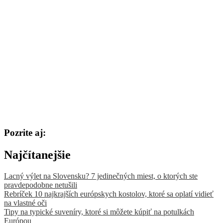
Pozrite aj:
Najčítanejšie
Lacný výlet na Slovensku? 7 jedinečných miest, o ktorých ste
pravdepodobne netušili
Rebríček 10 najkrajších európskych kostolov, ktoré sa oplatí vidieť
na vlastné oči
Tipy na typické suveníry, ktoré si môžete kúpiť na potulkách
Európou