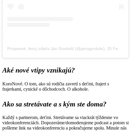
Príspevok, ktorý zdieľa Ján Gordulič (@janogordulic)
,
25 Feb 2020 o 3:34 PST
Aké nové vtipy vznikajú?
KoroNové. O tom, ako sú rodičia zavretí s deťmi, frajeri s
frajerkami, cynické o dôchodcoch. O alkohole.
Ako sa stretávate a s kým ste doma?
Každý s partnerom, deťmi. Stretávame sa viackrát týždenne vo
videokonferenciách. Dopozeráme/domoderujeme podcast a potom si
pošleme link na videokonferenciu a pokračujeme spolu. Minule nás