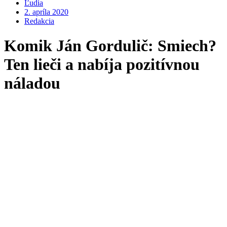
Ľudia
2. apríla 2020
Redakcia
Komik Ján Gordulič: Smiech?
Ten lieči a nabíja pozitívnou
náladou