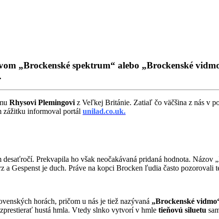
zvom „Brockenské spektrum“ alebo „Brockenské vidmo“,
.
ému
Rhysovi Plemingovi
z Veľkej Británie. Zatiaľ čo väčšina z nás v p
 zážitku informoval portál
unilad.co.uk.
desaťročí. Prekvapila ho však neočakávaná pridaná hodnota. Názov 
a Gespenst je duch. Práve na kopci Brocken ľudia často pozorovali ten
lovenských horách, pričom u nás je tiež nazývaná
„Brockenské vidmo
ozprestierať hustá hmla. Vtedy slnko vytvorí v hmle
tieňovú siluetu
sam