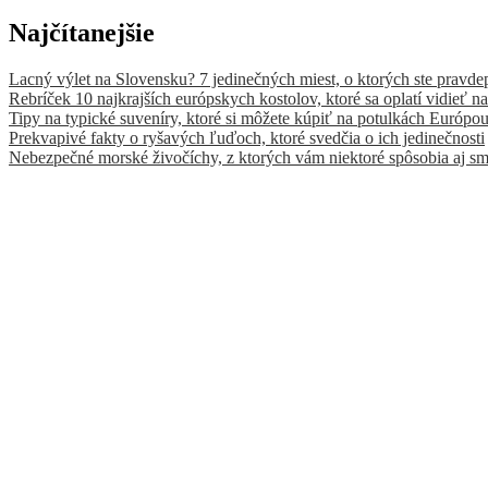
Najčítanejšie
Lacný výlet na Slovensku? 7 jedinečných miest, o ktorých ste pravde
Rebríček 10 najkrajších európskych kostolov, ktoré sa oplatí vidieť na
Tipy na typické suveníry, ktoré si môžete kúpiť na potulkách Európo
Prekvapivé fakty o ryšavých ľuďoch, ktoré svedčia o ich jedinečnosti
Nebezpečné morské živočíchy, z ktorých vám niektoré spôsobia aj sm