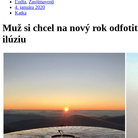
Ľudia
,
Zaujímavosti
4. januára 2020
Katka
Muž si chcel na nový rok odfoti
ilúziu