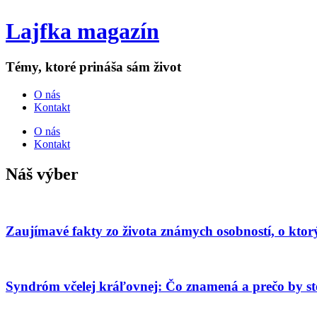
Lajfka magazín
Témy, ktoré prináša sám život
O nás
Kontakt
O nás
Kontakt
Náš výber
Zaujímavé fakty zo života známych osobností, o ktor
Syndróm včelej kráľovnej: Čo znamená a prečo by s