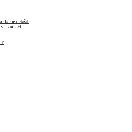
podobne netušili
 vlastné oči
u
rť