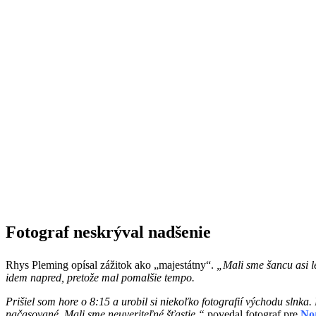
Fotograf neskrýval nadšenie
Rhys Pleming opísal zážitok ako „majestátny“.
„Mali sme šancu asi l
idem napred, pretože mal pomalšie tempo.
Prišiel som hore o 8:15 a urobil si niekoľko fotografií východu slnka.
načasované. Mali sme neuveriteľné šťastie,“
povedal fotograf pre
Nor