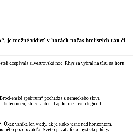
 je možné vidieť v horách počas hmlistých rán či
osteli dospávala silvestrovskú noc, Rhys sa vybral na túru na
horu
„Brockenské spektrum“ pochádza z nemeckého slova
to fenomén, ktorý sa dostal aj do miestnych legiend.
“.
Úkaz vzniká len vtedy, ak je slnko tesne nad horizontom.
otného pozorovateľa. Svetlo ju zahalí do mystickej dúhy.