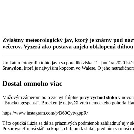
Zvláštny meteorologický jav, ktorý je známy pod ná
večerov. Vyzerá ako postava anjela obklopená dúhou
Unikátnu fotografiu tohto javu sa poradilo získať 1. januára 2020 ist
Snowdon,
ktorá je najvyšším kopcom vo Walese. O jeho netradičnom
Dostal omnoho viac
Mužovým zámerom bolo zachytiť úplne
prvý východ slnka
v novom 
„Brockengespenst“. Brocken je najvyšší vrch nemeckého pohoria Harz 
https://www.instagram.com/p/B60CytvgppR/
Táto optická ilúzia sa dá za priaznivých podmienok zahliadnuť aj v s
Pozorovateľ musí stáť na kopci, chrbtom k slnku, pred ním sa musí r