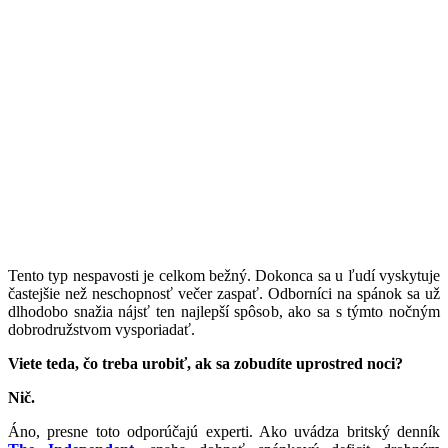
Tento typ nespavosti je celkom bežný. Dokonca sa u ľudí vyskytuje
častejšie než neschopnosť večer zaspať. Odborníci na spánok sa už
dlhodobo snažia nájsť ten najlepší spôsob, ako sa s týmto nočným
dobrodružstvom vysporiadať.
Viete teda, čo treba urobiť, ak sa zobudíte uprostred noci?
Nič.
Áno, presne toto odporúčajú experti. Ako uvádza britský denník