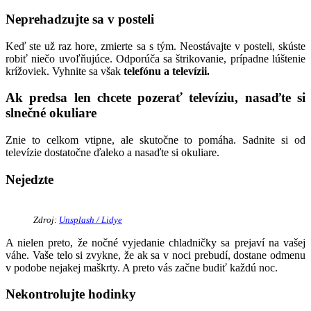
Neprehadzujte sa v posteli
Keď ste už raz hore, zmierte sa s tým. Neostávajte v posteli, skúste
robiť niečo uvoľňujúce. Odporúča sa štrikovanie, prípadne lúštenie
krížoviek. Vyhnite sa však
telefónu a televízii.
Ak predsa len chcete pozerať televíziu, nasaďte si
slnečné okuliare
Znie to celkom vtipne, ale skutočne to pomáha. Sadnite si od
televízie dostatočne ďaleko a nasaďte si okuliare.
Nejedzte
Zdroj:
Unsplash / Lidye
A nielen preto, že nočné vyjedanie chladničky sa prejaví na vašej
váhe. Vaše telo si zvykne, že ak sa v noci prebudí, dostane odmenu
v podobe nejakej maškrty. A preto vás začne budiť každú noc.
Nekontrolujte hodinky