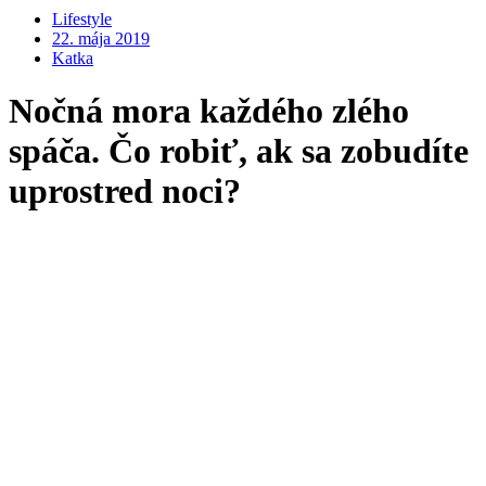
Lifestyle
22. mája 2019
Katka
Nočná mora každého zlého
spáča. Čo robiť, ak sa zobudíte
uprostred noci?