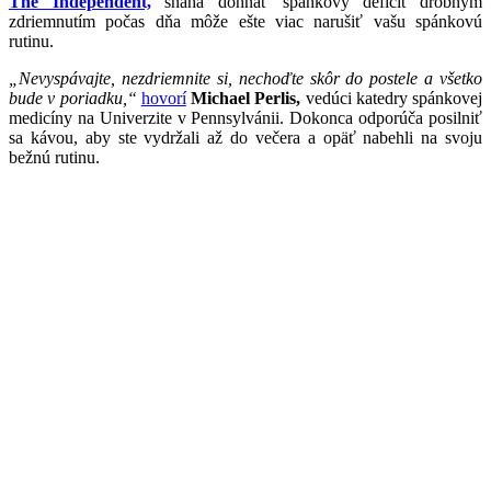
The Independent,
snaha dohnať spánkový deficit drobným
zdriemnutím počas dňa môže ešte viac narušiť vašu spánkovú
rutinu.
„Nevyspávajte, nezdriemnite si, nechoďte skôr do postele a všetko
bude v poriadku,“
hovorí
Michael Perlis,
vedúci katedry spánkovej
medicíny na Univerzite v Pennsylvánii. Dokonca odporúča posilniť
sa kávou, aby ste vydržali až do večera a opäť nabehli na svoju
bežnú rutinu.