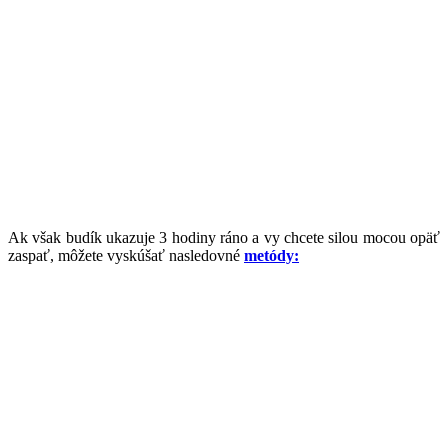
Ak však budík ukazuje 3 hodiny ráno a vy chcete silou mocou opäť
zaspať, môžete vyskúšať nasledovné
metódy: