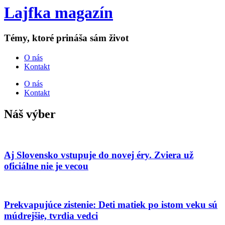
Lajfka magazín
Témy, ktoré prináša sám život
O nás
Kontakt
O nás
Kontakt
Náš výber
Aj Slovensko vstupuje do novej éry. Zviera už
oficiálne nie je vecou
Prekvapujúce zistenie: Deti matiek po istom veku sú
múdrejšie, tvrdia vedci