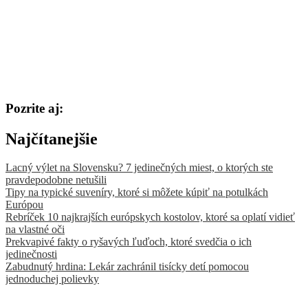
Pozrite aj:
Najčítanejšie
Lacný výlet na Slovensku? 7 jedinečných miest, o ktorých ste
pravdepodobne netušili
Tipy na typické suveníry, ktoré si môžete kúpiť na potulkách
Európou
Rebríček 10 najkrajších európskych kostolov, ktoré sa oplatí vidieť
na vlastné oči
Prekvapivé fakty o ryšavých ľuďoch, ktoré svedčia o ich
jedinečnosti
Zabudnutý hrdina: Lekár zachránil tisícky detí pomocou
jednoduchej polievky