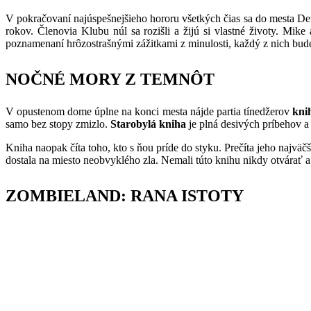
V pokračovaní najúspešnejšieho hororu všetkých čias sa do mesta Derr
rokov. Členovia Klubu núl sa rozišli a žijú si vlastné životy. Mik
poznamenaní hrôzostrašnými zážitkami z minulosti, každý z nich bude 
NOČNÉ MORY Z TEMNÔ
T
V opustenom dome úplne na konci mesta nájde partia tínedžerov
kni
samo bez stopy zmizlo.
Starobylá kniha
je plná desivých príbehov a e
Kniha naopak číta toho, kto s ňou príde do styku. Prečíta jeho najväč
dostala na miesto neobvyklého zla. Nemali túto knihu nikdy otvárať a 
ZOMBIELAND: RANA ISTOTY