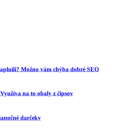
nenaplnili? Možno vám chýba dobré SEO
užíva na to obaly z čipsov
vianočné darčeky