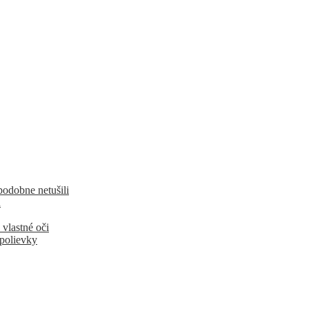
podobne netušili
u
 vlastné oči
 polievky