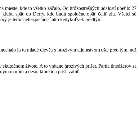
na mieste, kde to všetko začalo. Od hrôzostrašných udalostí ubehlo 27
ov klubu späť do Derry, kde budú spoločne opäť čeliť zlu. Všetci sú
orý je teraz nebezpečnejší ako kedykoľvek predtým.
Zanechalo ju tu mladé dievča s hrozivým tajomstvom ešte pred tým, než
v skutočnom živote. A to vrátane hrozivých príšer. Partia tínedžerov sa
čným morám a desu, ktoré ich prišli zabiť.