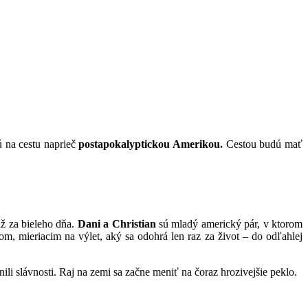
 na cestu naprieč
postapokalyptickou Amerikou.
Cestou budú mať
už za bieleho dňa.
Dani a Christian
sú mladý americký pár, v ktorom
tom, mieriacim na výlet, aký sa odohrá len raz za život – do odľahlej
ili slávnosti. Raj na zemi sa začne meniť na čoraz hrozivejšie peklo.