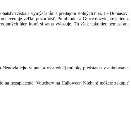
bohatstvo získala vymýšľaním a predajom stolných hier. Le Domasovi
mu nevenuje veľkú pozornosť. Po obrade sa Grace dozvie, že je teraz
 rodinných hier, ktorú si sama vylosuje. Tú však nakoniec nemusí ani
členovia tejto vtipnej a výstrednej rodinky predstavia v animovanej
olie na nezaplatenie. Vouchery na Halloween Night si môžete zakúpiť