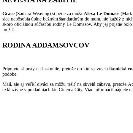
Grace
(Samara Weaving) si berie za muža
Alexa Le Domase
(Mark 
síce nepôsobia úplne bežným štandardným dojmom, nie každý z nich s
skoro oficiálnou súčasťou rodiny Le Domasov. Aby jej prijatie bolo 
prežiť.
RODINA ADDAMSOVCOV
Pripravte si prsty na lusknutie, pretože do kín sa vracia
ikonická ro
podobe.
Malí, ale aj veľkí diváci sa môžu tešiť na skvelú zábavu, pretože 
exkluzívne v pokladniach kín Cinema City. Viac informácií nájdete n