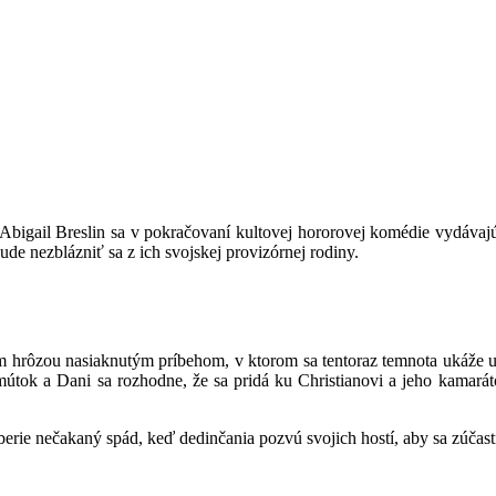
bigail Breslin sa v pokračovaní kultovej hororovej komédie vydávajú
e nezblázniť sa z ich svojskej provizórnej rodiny.
ím hrôzou nasiaknutým príbehom, v ktorom sa tentoraz temnota ukáže 
 smútok a Dani sa rozhodne, že sa pridá ku Christianovi a jeho kamará
berie nečakaný spád, keď dedinčania pozvú svojich hostí, aby sa zúčastn