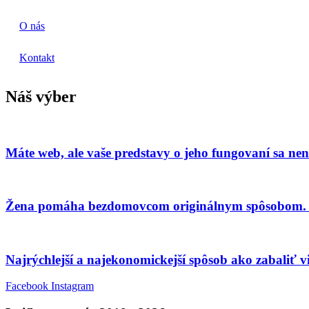
O nás
Kontakt
Náš výber
Máte web, ale vaše predstavy o jeho fungovaní sa 
Žena pomáha bezdomovcom originálnym spôsobom. Vy
Najrýchlejší a najekonomickejší spôsob ako zabaliť 
Facebook
Instagram