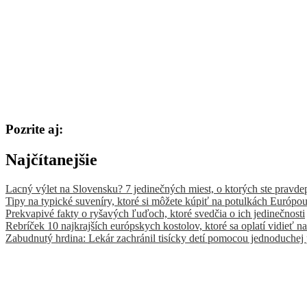
Pozrite aj:
Najčítanejšie
Lacný výlet na Slovensku? 7 jedinečných miest, o ktorých ste pravde
Tipy na typické suveníry, ktoré si môžete kúpiť na potulkách Európo
Prekvapivé fakty o ryšavých ľuďoch, ktoré svedčia o ich jedinečnosti
Rebríček 10 najkrajších európskych kostolov, ktoré sa oplatí vidieť na
Zabudnutý hrdina: Lekár zachránil tisícky detí pomocou jednoduchej