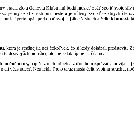
y vracia zlo a členovia Klubu núl budú musieť opäť spojiť svoje sily 
e ako jediný ostal v rodnom meste a je nútený zvolať ostatných člen
musieť preto opäť prekonať svoj najsilnejší strach a
čeliť klaunovi,
kt
hu,
ktorá je strašnejšia než čokoľvek, čo si kedy dokázali predstaviť. 
šte desivejších monštier, ale nie je tak úplne na čítanie.
šie
nočné mory,
napíše z nich príbeh a začne ho rozprávať a odvíjať aj 
mali včas utiecť. Neutiekli. Preto teraz musia čeliť svojmu strachu, no