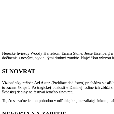
Herecké hviezdy Woody Harrelson, Emma Stone, Jesse Eisenberg a A
dočinenia s novými, vyvinutými druhmi zombie. Najväčšou výzvou bud
SLNOVRAT
Vizionársky režisér
Ari Aster
(Prekliate dedičstvo) prichádza s ďalš
to začína škrípať. Po tragickej udalosti v Daninej rodine ich zblíži
švédskej dediny na festival letného slnovratu.
To, čo sa začne letnou pohodou v odľahlej krajine zaliatej slnkom, na
NEVESTA NA ZABITIE