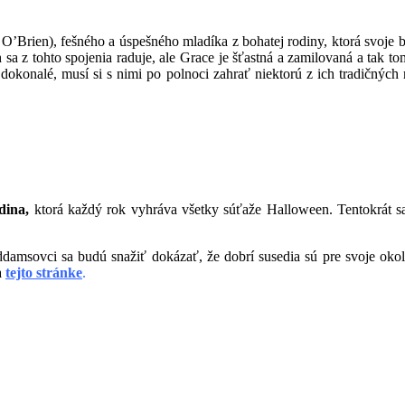
O’Brien), fešného a úspešného mladíka z bohatej rodiny, ktorá svoje 
a z tohto spojenia raduje, ale Grace je šťastná a zamilovaná a tak to
dokonalé, musí si s nimi po polnoci zahrať niektorú z ich tradičných
dina,
ktorá každý rok vyhráva všetky súťaže Halloween. Tentokrát sa 
Addamsovci sa budú snažiť dokázať, že dobrí susedia sú pre svoje ok
a
tejto stránke
.